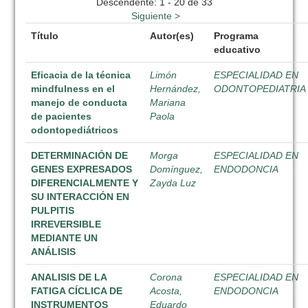
Descendente: 1 - 20 de 33
Siguiente >
Título
Autor(es)
Programa
educativo
Eficacia de la técnica
Limón
ESPECIALIDAD EN
mindfulness en el
Hernández,
ODONTOPEDIATRIA
manejo de conducta
Mariana
de pacientes
Paola
odontopediátricos
DETERMINACIÓN DE
Morga
ESPECIALIDAD EN
GENES EXPRESADOS
Domínguez,
ENDODONCIA
DIFERENCIALMENTE Y
Zayda Luz
SU INTERACCIÓN EN
PULPITIS
IRREVERSIBLE
MEDIANTE UN
ANÁLISIS
ANALISIS DE LA
Corona
ESPECIALIDAD EN
FATIGA CÍCLICA DE
Acosta,
ENDODONCIA
INSTRUMENTOS
Eduardo