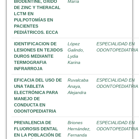
BIODENTINE, ÓXIDO
María
DE ZINC Y THERACAL
LCTM EN
PULPOTOMÍAS EN
PACIENTES
PEDIÁTRICOS. ECCA
IDENTIFICACION DE
López
ESPECIALIDAD EN
LESIONES EN TEJIDOS
Galindo,
ODONTOPEDIATRIA
DUROS MEDIANTE
Lydia
TERMOGRAFIA
Karina
INFRARROJA
EFICACIA DEL USO DE
Ruvalcaba
ESPECIALIDAD EN
UNA TABLETA
Anaya,
ODONTOPEDIATRIA
ELECTRÓNICA PARA
Alejandra
MANEJO DE
CONDUCTA EN
ODONTOPEDIATRIA
PREVALENCIA DE
Briones
ESPECIALIDAD EN
FLUOROSIS DENTAL
Hernández,
ODONTOPEDIATRIA
EN LA POBLACIÓN DE
Fernanda