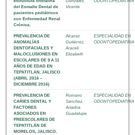
estructura cristalina
González,
ODONTOPEDIATRIA
del Esmalte Dental de
Vicente
pacientes pediátricos
con Enfermedad Renal
Crónica.
PREVALENCIA DE
Alcaraz
ESPECIALIDAD EN
ANOMALÍAS
Gutiérrez,
ODONTOPEDIATRIA
DENTOFACIALES Y
Araceli
MALOCLUSIONES EN
Elizabeth
ESCOLARES DE 9 A 11
AÑOS DE EDAD EN
TEPATITLAN, JALISCO
(ABRIL 2016 –
DICIEMBRE 2016)
PREVALENCIA DE
Romano
ESPECIALIDAD EN
CARIES DENTAL Y
Sánchez,
ODONTOPEDIATRIA
FACTORES
Ariadna
ASOCIADOS EN
Guadalupe
PREESCOLARES DE
TEPATITLÁN DE
MORELOS, JALISCO.