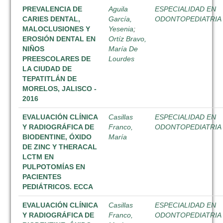
PREVALENCIA DE
Aguila
ESPECIALIDAD EN
CARIES DENTAL,
García,
ODONTOPEDIATRIA
MALOCLUSIONES Y
Yesenia
;
EROSIÓN DENTAL EN
Ortíz Bravo,
NIÑOS
María De
PREESCOLARES DE
Lourdes
LA CIUDAD DE
TEPATITLÁN DE
MORELOS, JALISCO -
2016
EVALUACIÓN CLÍNICA
Casillas
ESPECIALIDAD EN
Y RADIOGRÁFICA DE
Franco,
ODONTOPEDIATRIA
BIODENTINE, ÓXIDO
María
DE ZINC Y THERACAL
LCTM EN
PULPOTOMÍAS EN
PACIENTES
PEDIÁTRICOS. ECCA
EVALUACIÓN CLÍNICA
Casillas
ESPECIALIDAD EN
Y RADIOGRÁFICA DE
Franco,
ODONTOPEDIATRIA