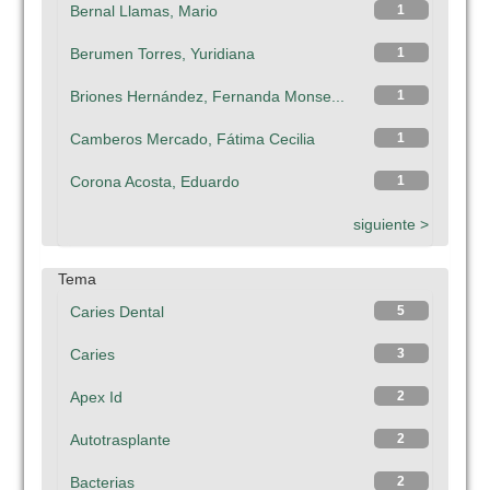
Bernal Llamas, Mario
1
Berumen Torres, Yuridiana
1
Briones Hernández, Fernanda Monse...
1
Camberos Mercado, Fátima Cecilia
1
Corona Acosta, Eduardo
1
siguiente >
Tema
Caries Dental
5
Caries
3
Apex Id
2
Autotrasplante
2
Bacterias
2