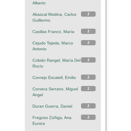
Alberto
Abascal Medina, Carlos
2
Guillermo
Casillas Franco, María
2
Cejudo Tejeda, Marco
2
Antonio
Cobián Rangel, María Del
2
Rocío
Cornejo Escatell, Emilio
2
Corvera Serrano, Miguel
2
Angel
Duran Guerra, Daniel
2
Fregoso Zúñiga, Ana
2
Eunice