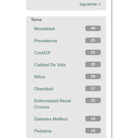
siguiente >
Tema
Mortalidad
40
Prevalencia
25
Covid19
23
Calidad De Vida
20
Niños
18
Obesidad
17
Enfermedad Renal
15
Cronica
Diabetes Mellitus
14
Pediatria
14