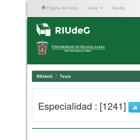
Página de inicio
Listar
Ayuda
Skip
navigation
RIUdeG
Tesis
Especialidad : [1241]