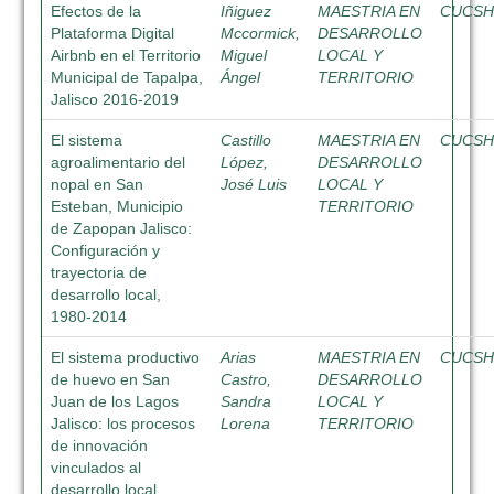
Efectos de la
Iñiguez
MAESTRIA EN
CUCS
Plataforma Digital
Mccormick,
DESARROLLO
Airbnb en el Territorio
Miguel
LOCAL Y
Municipal de Tapalpa,
Ángel
TERRITORIO
Jalisco 2016-2019
El sistema
Castillo
MAESTRIA EN
CUCS
agroalimentario del
López,
DESARROLLO
nopal en San
José Luis
LOCAL Y
Esteban, Municipio
TERRITORIO
de Zapopan Jalisco:
Configuración y
trayectoria de
desarrollo local,
1980-2014
El sistema productivo
Arias
MAESTRIA EN
CUCS
de huevo en San
Castro,
DESARROLLO
Juan de los Lagos
Sandra
LOCAL Y
Jalisco: los procesos
Lorena
TERRITORIO
de innovación
vinculados al
desarrollo local,