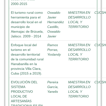
2000-2015
El turismo rural como
Oswaldo
MAESTRIA EN
CUCS
herramienta para el
Javier
DESARROLLO
desarrollo local en el
Hernandéz
LOCAL Y
municipio de
Castillo,
TERRITORIO
Atemajac de Brizuela,
Oswaldo
Jalisco. 2009 - 2014
Javier
Enfoque local del
Ramos
MAESTRIA EN
CUCS
turismo en el
Porras,
DESARROLLO
desarrollo territorial
Yoslandy
LOCAL Y
de la comunidad rural
TERRITORIO
Hanabanilla en la
provincia Villa Clara,
Cuba (2015 a 2019).
EVOLUCIÓN DEL
Pereira
MAESTRIA EN
CUCS
SISTEMA
García,
DESARROLLO
PRODUCTIVO
Yanelis
LOCAL Y
LOCAL DE
TERRITORIO
ARTESANÍAS
TRADICIONALES EN