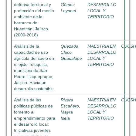
defensa territorial y
Gómez,
DESARROLLO
protección del medio
Leyanet
LOCAL Y
ambiente de la
TERRITORIO
barranca de
Huentitán, Jalisco
(2000-2018)
Análisis de la
Quezada
MAESTRIA EN
CUCS
capacidad de uso
Chico,
DESARROLLO
agrícola del suelo en
Guadalupe
LOCAL Y
el ejido Toluquilla,
TERRITORIO
municipio de San
Pedro Tlaquepaque,
Jalisco. Hacia un
desarrollo sostenible.
Análisis de las
Rivera
MAESTRIA EN
CUCS
políticas públicas de
Escañero,
DESARROLLO
fomento al
Mayra
LOCAL Y
emprendimiento para
Isela
TERRITORIO
el desarrollo local:
Iniciativas juveniles