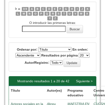
Ir a:
0-9
A
B
C
D
E
F
G
H
I
J
K
L
M
N
O
P
Q
R
S
T
U
V
W
X
Y
Z
O introducir las primeras letras:
Ordenar por:
En orden:
Resultados por página
Autor/Registro:
Mostrando resultados 1 a 20 de 42
Siguiente >
Título
Autor(es)
Programa
Centro
educativo
Univers
Actores sociales en la
Abreu
MAESTRIA EN
CUCS