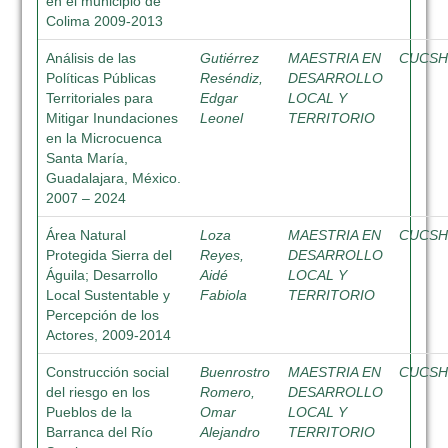
en el municipio de
Colima 2009-2013
Análisis de las
Gutiérrez
MAESTRIA EN
CUCS
Políticas Públicas
Reséndiz,
DESARROLLO
Territoriales para
Edgar
LOCAL Y
Mitigar Inundaciones
Leonel
TERRITORIO
en la Microcuenca
Santa María,
Guadalajara, México.
2007 – 2024
Área Natural
Loza
MAESTRIA EN
CUCS
Protegida Sierra del
Reyes,
DESARROLLO
Águila; Desarrollo
Aidé
LOCAL Y
Local Sustentable y
Fabiola
TERRITORIO
Percepción de los
Actores, 2009-2014
Construcción social
Buenrostro
MAESTRIA EN
CUCS
del riesgo en los
Romero,
DESARROLLO
Pueblos de la
Omar
LOCAL Y
Barranca del Río
Alejandro
TERRITORIO