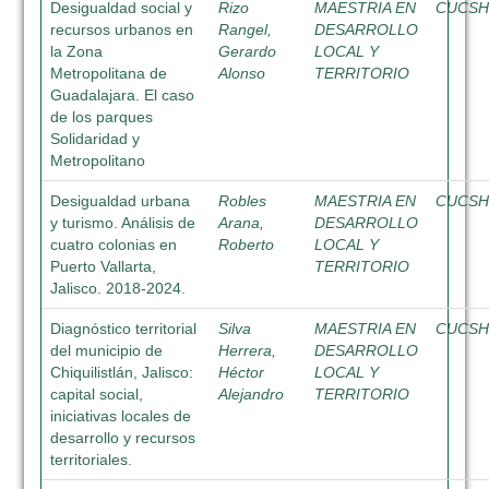
Desigualdad social y
Rizo
MAESTRIA EN
CUCS
recursos urbanos en
Rangel,
DESARROLLO
la Zona
Gerardo
LOCAL Y
Metropolitana de
Alonso
TERRITORIO
Guadalajara. El caso
de los parques
Solidaridad y
Metropolitano
Desigualdad urbana
Robles
MAESTRIA EN
CUCS
y turismo. Análisis de
Arana,
DESARROLLO
cuatro colonias en
Roberto
LOCAL Y
Puerto Vallarta,
TERRITORIO
Jalisco. 2018-2024.
Diagnóstico territorial
Silva
MAESTRIA EN
CUCS
del municipio de
Herrera,
DESARROLLO
Chiquilistlán, Jalisco:
Héctor
LOCAL Y
capital social,
Alejandro
TERRITORIO
iniciativas locales de
desarrollo y recursos
territoriales.