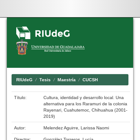
Skip
navigation
RIUdeG
Tesis
Maestría
CUCSH
Título:
Cultura, identidad y desarrollo local. Una
alternativa para los Raramuri de la colonia
Rayenari, Cuahutemoc, Chihuahua (2001-
2019)
Autor:
Melendez Aguirre, Larissa Naomi
Director:
González Torreros, Lucía