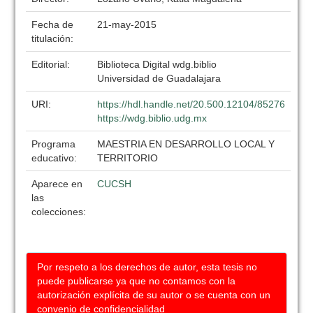
Fecha de
21-may-2015
titulación:
Editorial:
Biblioteca Digital wdg.biblio
Universidad de Guadalajara
URI:
https://hdl.handle.net/20.500.12104/85276
https://wdg.biblio.udg.mx
Programa
MAESTRIA EN DESARROLLO LOCAL Y
educativo:
TERRITORIO
Aparece en
CUCSH
las
colecciones:
Por respeto a los derechos de autor, esta tesis no
puede publicarse ya que no contamos con la
autorización explícita de su autor o se cuenta con un
convenio de confidencialidad