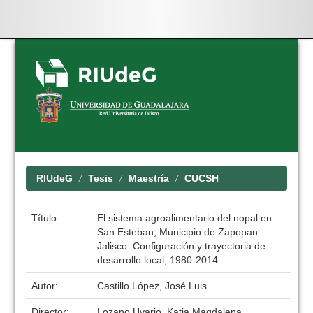
Skip
navigation
RIUdeG
Tesis
Maestría
CUCSH
Título:
El sistema agroalimentario del nopal en
San Esteban, Municipio de Zapopan
Jalisco: Configuración y trayectoria de
desarrollo local, 1980-2014
Autor:
Castillo López, José Luis
Director:
Lozano Uvario, Katia Magdalena