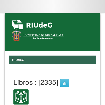
Skip
navigation
RIUdeG
Libros : [2335]