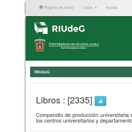
Página de inicio
Listar
Ayuda
Skip
navigation
RIUdeG
Libros : [2335]
Compendio de producción universitaria res
los centros universitarios y departament