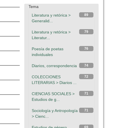
Tema
Literatura y retórica >
89
Generalid...
Literatura y retórica >
79
Literatur...
Poesía de poetas
76
individuales
Diarios, correspondencia
74
COLECCIONES
72
LITERARIAS > Diarios ...
CIENCIAS SOCIALES >
71
Estudios de g...
Sociología y Antropología
71
> Cienc...
Estudios de género,
69