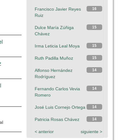
Francisco Javier Reyes
16
Ruiz
Dulce María Zúñiga
15
Chávez
el
Irma Leticia Leal Moya
15
Ruth Padilla Muñoz
15
z
Alfonso Hernández
14
Rodríguez
l
Fernando Carlos Vevia
14
Romero
José Luis Cornejo Ortega
14
Patricia Rosas Chávez
14
al
< anterior
siguiente >