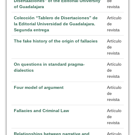
Disertaaciones" of the Editorial University
de
of Guadalajara
revista
Colección “Tablero de Disertaciones” de
Artículo
la Editorial Universidad de Guadalajara.
de
Segunda entrega
revista
The fake history of the origin of fallacies
Artículo
de
revista
On questions in standard pragma-
Artículo
dialectics
de
revista
Four model of argument
Artículo
de
revista
Fallacies and Criminal Law
Artículo
de
revista
Relationships between narrative and
Artículo