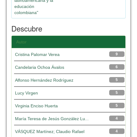
latinoamericana y la
educación
colombiana"
Descubre
Autor
Cristina Palomar Verea
9
Candelaria Ochoa Ávalos
6
Alfonso Hernández Rodríguez
5
Lucy Virgen
5
Virginia Enciso Huerta
5
María Teresa de Jesús González Lu...
4
VÁSQUEZ Martínez; Claudio Rafael
4