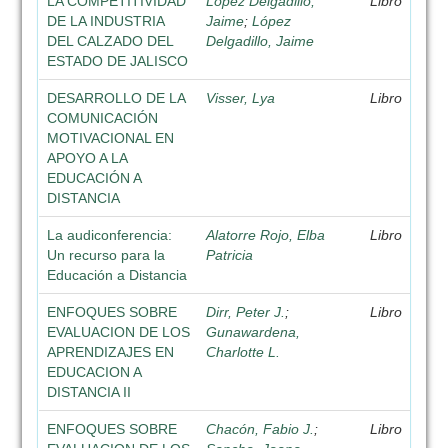
LA COMPETITIVIDAD
López Delgadillo,
Libro
DE LA INDUSTRIA
Jaime
;
López
DEL CALZADO DEL
Delgadillo, Jaime
ESTADO DE JALISCO
DESARROLLO DE LA
Visser, Lya
Libro
COMUNICACIÓN
MOTIVACIONAL EN
APOYO A LA
EDUCACIÓN A
DISTANCIA
La audiconferencia:
Alatorre Rojo, Elba
Libro
Un recurso para la
Patricia
Educación a Distancia
ENFOQUES SOBRE
Dirr, Peter J.
;
Libro
EVALUACION DE LOS
Gunawardena,
APRENDIZAJES EN
Charlotte L.
EDUCACION A
DISTANCIA II
ENFOQUES SOBRE
Chacón, Fabio J.
;
Libro