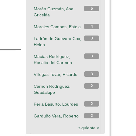
Morán Guzmán, Ana
5
Gricelda
Morales Campos, Estela
4
Ladrón de Guevara Cox,
3
Helen
Macías Rodríguez,
3
Rosalía del Carmen
Villegas Tovar, Ricardo
3
Carrión Rodríguez,
2
Guadalupe
Feria Basurto, Lourdes
2
Garduño Vera, Roberto
2
siguiente >