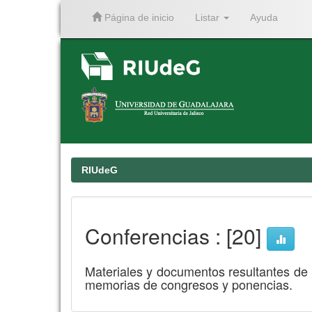
Página de inicio
Listar
Ayuda
Skip
navigation
RIUdeG
Conferencias : [20]
Materiales y documentos resultantes de l
memorias de congresos y ponencias.