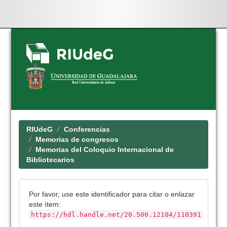
Skip
navigation
RIUdeG
Conferencias
Memorias de congresos
Memorias del Coloquio Internacional de
Bibliotecarios
Por favor, use este identificador para citar o enlazar
este ítem:
https://hdl.handle.net/20.500.12104/110391