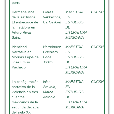
perro
Hermenéutica
Flores
MAESTRIA
CUCSH
de la estilística.
Valdovinos,
EN
El entrecruce de
Carlos Axel
ESTUDIOS
la metáfora en
DE
Arturo Rivas
LITERATURA
Sáinz
MEXICANA
Identidad
Hernández
MAESTRIA
CUCSH
Narrativa en
Guerrero,
EN
Morirás Lejos de
Edna
ESTUDIOS
José Emilio
Judith
DE
Pacheco
LITERATURA
MEXICANA
La configuración
Islas
MAESTRIA
CUCSH
narrativa de la
Arévalo,
EN
violencia en tres
Marco
ESTUDIOS
cuentos
Antonio
DE
mexicanos de la
LITERATURA
segunda década
MEXICANA
del siglo XXI