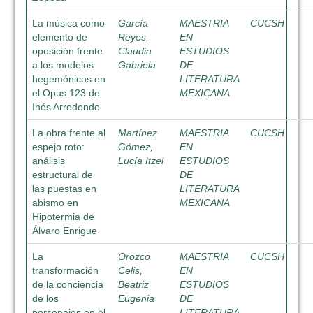
La música como
García
MAESTRIA
CUCSH
elemento de
Reyes,
EN
oposición frente
Claudia
ESTUDIOS
a los modelos
Gabriela
DE
hegemónicos en
LITERATURA
el Opus 123 de
MEXICANA
Inés Arredondo
La obra frente al
Martínez
MAESTRIA
CUCSH
espejo roto:
Gómez,
EN
análisis
Lucía Itzel
ESTUDIOS
estructural de
DE
las puestas en
LITERATURA
abismo en
MEXICANA
Hipotermia de
Álvaro Enrigue
La
Orozco
MAESTRIA
CUCSH
transformación
Celis,
EN
de la conciencia
Beatriz
ESTUDIOS
de los
Eugenia
DE
personajes en el
LITERATURA