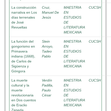
La construcción
Cruz,
MAESTRIA
CUCSH
narrativa en Los
Manuel De
EN
días terrenales
Jesús
ESTUDIOS
de José
DE
Revueltas
LITERATURA
MEXICANA
La función del
Stein
MAESTRIA
CUCSH
gongorismo en
Arroyo,
EN
Primavera
Tadeo
ESTUDIOS
indiana (1668),
Pablo
DE
de Carlos de
LITERATURA
Sigüenza y
MEXICANA
Góngora
La muerte
Verdín
MAESTRIA
CUCSH
cultural y la
Padilla,
EN
muerte
Paulo
ESTUDIOS
revolucionaria
César
DE
en Dos cuentos
LITERATURA
de Eraclio
MEXICANA
Zepeda