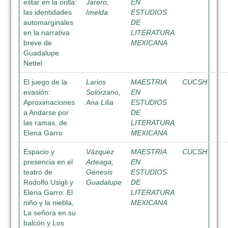
estar en la orilla:
Jarero,
EN
las identidades
Imelda
ESTUDIOS
automarginales
DE
en la narrativa
LITERATURA
breve de
MEXICANA
Guadalupe
Nettel
El juego de la
Larios
MAESTRIA
CUCSH
evasión:
Solórzano,
EN
Aproximaciones
Ana Lilia
ESTUDIOS
a Andarse por
DE
las ramas, de
LITERATURA
Elena Garro
MEXICANA
Espacio y
Vázquez
MAESTRIA
CUCSH
presencia en el
Arteaga,
EN
teatro de
Génesis
ESTUDIOS
Rodolfo Usigli y
Guadalupe
DE
Elena Garro: El
LITERATURA
niño y la niebla,
MEXICANA
La señora en su
balcón y Los