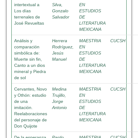
intertextual a
Silva,
EN
Los días
Gonzalo
ESTUDIOS
terrenales de
Salvador
DE
José Revueltas
LITERATURA
MEXICANA
Análisis y
Herrera
MAESTRIA
CUCSH
comparación
Rodríguez,
EN
simbólica de:
Jesús
ESTUDIOS
Muerte sin fin,
Manuel
DE
Canto a un dios
LITERATURA
mineral y Piedra
MEXICANA
de sol
Cervantes, Novo
Medina
MAESTRIA
CUCSH
y Othón: estudio
Trujillo,
EN
de una
Jorge
ESTUDIOS
imitación.
Antonio
DE
Reelaboraciones
LITERATURA
del personaje de
MEXICANA
Don Quijote
De la esperanza
Pardo
MAESTRIA
CUCSH