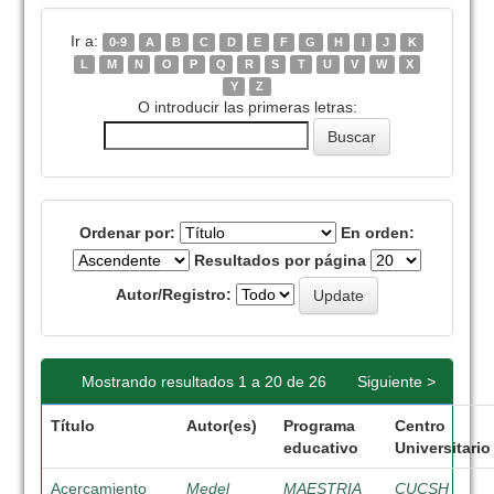
Ir a:
0-9
A
B
C
D
E
F
G
H
I
J
K
L
M
N
O
P
Q
R
S
T
U
V
W
X
Y
Z
O introducir las primeras letras:
Ordenar por:
En orden:
Resultados por página
Autor/Registro:
Mostrando resultados 1 a 20 de 26
Siguiente >
Título
Autor(es)
Programa
Centro
educativo
Universitario
Acercamiento
Medel
MAESTRIA
CUCSH