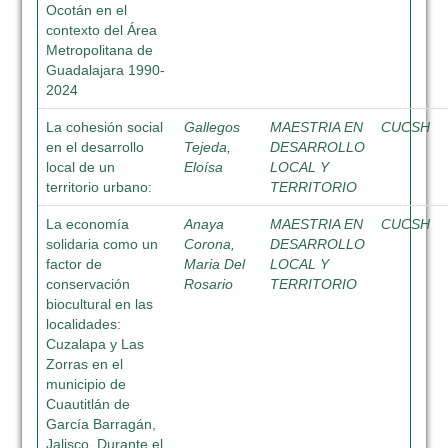
Ocotán en el
contexto del Área
Metropolitana de
Guadalajara 1990-
2024
La cohesión social
Gallegos
MAESTRIA EN
CUCSH
en el desarrollo
Tejeda,
DESARROLLO
local de un
Eloísa
LOCAL Y
territorio urbano:
TERRITORIO
La economía
Anaya
MAESTRIA EN
CUCSH
solidaria como un
Corona,
DESARROLLO
factor de
Maria Del
LOCAL Y
conservación
Rosario
TERRITORIO
biocultural en las
localidades:
Cuzalapa y Las
Zorras en el
municipio de
Cuautitlán de
García Barragán,
Jalisco. Durante el