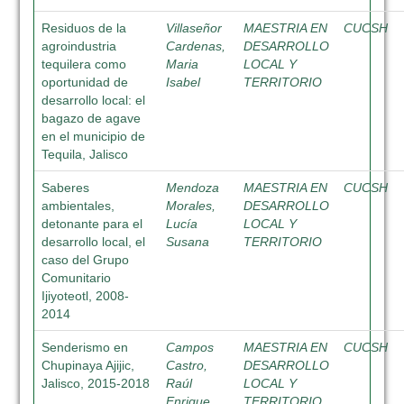
Residuos de la
Villaseñor
MAESTRIA EN
CUCSH
agroindustria
Cardenas,
DESARROLLO
tequilera como
Maria
LOCAL Y
oportunidad de
Isabel
TERRITORIO
desarrollo local: el
bagazo de agave
en el municipio de
Tequila, Jalisco
Saberes
Mendoza
MAESTRIA EN
CUCSH
ambientales,
Morales,
DESARROLLO
detonante para el
Lucía
LOCAL Y
desarrollo local, el
Susana
TERRITORIO
caso del Grupo
Comunitario
Ijiyoteotl, 2008-
2014
Senderismo en
Campos
MAESTRIA EN
CUCSH
Chupinaya Ajijic,
Castro,
DESARROLLO
Jalisco, 2015-2018
Raúl
LOCAL Y
Enrique
TERRITORIO