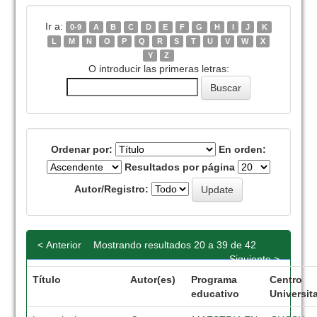
Ir a:
0-9
A
B
C
D
E
F
G
H
I
J
K
L
M
N
O
P
Q
R
S
T
U
V
W
X
Y
Z
O introducir las primeras letras:
Ordenar por:
En orden:
Resultados por página
Autor/Registro:
< Anterior
Mostrando resultados 20 a 39 de 42
Siguiente >
Título
Autor(es)
Programa
Centro
educativo
Universit