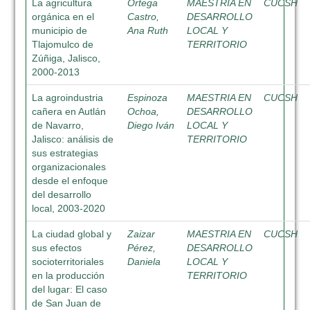
La agricultura
Ortega
MAESTRIA EN
CUCSH
orgánica en el
Castro,
DESARROLLO
municipio de
Ana Ruth
LOCAL Y
Tlajomulco de
TERRITORIO
Zúñiga, Jalisco,
2000-2013
La agroindustria
Espinoza
MAESTRIA EN
CUCSH
cañera en Autlán
Ochoa,
DESARROLLO
de Navarro,
Diego Iván
LOCAL Y
Jalisco: análisis de
TERRITORIO
sus estrategias
organizacionales
desde el enfoque
del desarrollo
local, 2003-2020
La ciudad global y
Zaizar
MAESTRIA EN
CUCSH
sus efectos
Pérez,
DESARROLLO
socioterritoriales
Daniela
LOCAL Y
en la producción
TERRITORIO
del lugar: El caso
de San Juan de