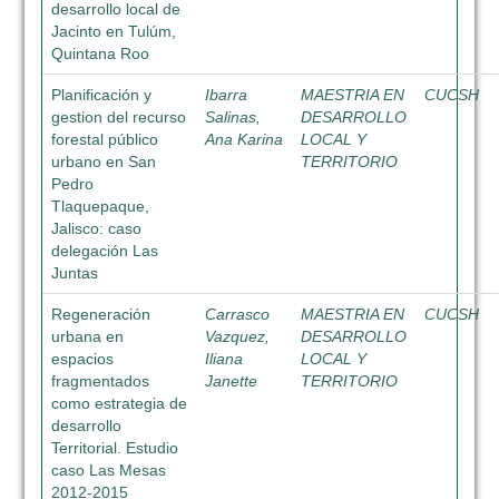
desarrollo local de
Jacinto en Tulúm,
Quintana Roo
Planificación y
Ibarra
MAESTRIA EN
CUCSH
gestion del recurso
Salinas,
DESARROLLO
forestal público
Ana Karina
LOCAL Y
urbano en San
TERRITORIO
Pedro
Tlaquepaque,
Jalisco: caso
delegación Las
Juntas
Regeneración
Carrasco
MAESTRIA EN
CUCSH
urbana en
Vazquez,
DESARROLLO
espacios
Iliana
LOCAL Y
fragmentados
Janette
TERRITORIO
como estrategia de
desarrollo
Territorial. Estudio
caso Las Mesas
2012-2015