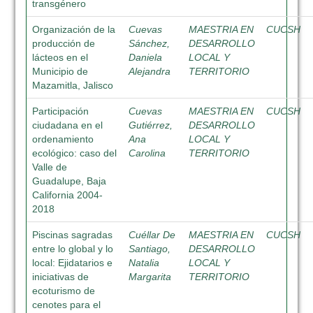
transgénero
Organización de la
Cuevas
MAESTRIA EN
CUCSH
producción de
Sánchez,
DESARROLLO
lácteos en el
Daniela
LOCAL Y
Municipio de
Alejandra
TERRITORIO
Mazamitla, Jalisco
Participación
Cuevas
MAESTRIA EN
CUCSH
ciudadana en el
Gutiérrez,
DESARROLLO
ordenamiento
Ana
LOCAL Y
ecológico: caso del
Carolina
TERRITORIO
Valle de
Guadalupe, Baja
California 2004-
2018
Piscinas sagradas
Cuéllar De
MAESTRIA EN
CUCSH
entre lo global y lo
Santiago,
DESARROLLO
local: Ejidatarios e
Natalia
LOCAL Y
iniciativas de
Margarita
TERRITORIO
ecoturismo de
cenotes para el