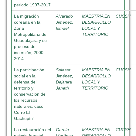
periodo 1997-2017
La migración
Alvarado
MAESTRIA EN
CUCSH
coreana en la
Jiménez,
DESARROLLO
Zona
Ismael
LOCAL Y
Metropolitana de
TERRITORIO
Guadalajara y su
proceso de
inserción, 2000-
2014
La participación
Salazar
MAESTRIA EN
CUCSH
social en la
Jiménez,
DESARROLLO
defensa del
Dejanira
LOCAL Y
territorio y
Janeth
TERRITORIO
conservación de
los recursos
naturales: caso
Cerro El
Gachupín”
La restauración del
García
MAESTRIA EN
CUCSH
paisaje forestal
Martínez,
DESARROLLO