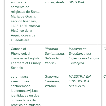
archivo del
Torres, Adela
HISTORIA
convento de
religiosas de Santa
María de Gracia,
sección finanzas,
1625-1826. Archivo
Histórico de la
Arquidiócesis de
Guadalajara.
Causes of
Pichardo
Maestría en
C
Phonological
Santamarina,
Enseñanza del
Transfer in English
Betzayda
Inglés como Lengua
Learners of Primary
Yenisell
Extranjera
Schools
cbronnaasz
Gutierrez
MAESTRIA EN
C
siieemppree
Cardenas,
LINGUISTICA
esztaremoos
Victoria
APLICADA
juunnttaasz=).Las
identidades en dos
comunidades de
practica de mujeres