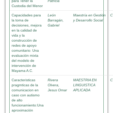
para Tener la
Patricia
Custodia del Menor
Capacidades para
León
Maestría en Gestión
C
la toma de
Barragán,
y Desarrollo Social
decisiones, mejora
Gabriel
en la calidad de
vida y la
construcción de
redes de apoyo
comunitario: Una
evaluación mixta
del modelo de
intervención de
Mayama A.C.
Caracteristicas
Rivera
MAESTRIA EN
C
pragmticas de la
Olvera,
LINGUISTICA
comunicacion en
Jesus Omar
APLICADA
caso con autismo
de alto
funcionamiento:Una
aproximación