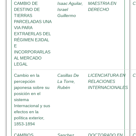
CAMBIO DE
Isaac Aguilar,
MAESTRIA EN
C
DESTINO DE
Israel
DERECHO
TIERRAS
Guillermo
PARCELADAS UNA
VIA PARA
EXTRAERLAS DEL
RÉGIMEN EJIDAL
E
INCORPORARLAS
AL MERCADO
LEGAL
Cambio en la
Casillas De
LICENCIATURA EN
C
percepción
La Torre,
RELACIONES
japonesa sobre su
Rubén
INTERNACIONALES
posición en el
sistema
Internacional y sus
efectos en la
política exterior,
1853-1894
CAMBIOS
Sanchez
DOCTORADO EN
C