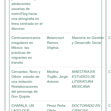
adolecentes
usuarias de
metroFlog:hacia
una etnografia en
linea centrada en el
discurso
Centroamericanos
Betancourt
Maestría en Gestión
C
irregulares en
Ramos,
y Desarrollo Social
México: las
Virginia
prácticas de
migrantes en
tránsito
Cervantes, Novo y
Medina
MAESTRIA EN
C
Othón: estudio de
Trujillo, Jorge
ESTUDIOS DE
una imitación.
Antonio
LITERATURA
Reelaboraciones
MEXICANA
del personaje de
Don Quijote
CHAPALA, UN
Perez Peña,
DOCTORADO EN
C
LAGO QUE
Ofelia
CIENCIAS