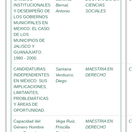
INSTITUCIONALES
Bernal,
CIENCIAS
Y DESEMPEÑO DE
Antonio
SOCIALES
LOS GOBIERNOS
MUNICIPALES EN
MEXICO. EL CASO
DE LOS
MUNICIPIOS DE
JALISCO Y
GUANAJUATO.
1980 - 2000.
CANDIDATURAS
Santana
MAESTRIA EN
C
INDEPENDIENTES
Verduzco,
DERECHO
EN MÉXICO: SUS
Diego
IMPLICACIONES,
LIMITANTES,
PROBLEMÁTICAS
Y ÁREAS DE
OPORTUNIDAD.
Capacidad del
Vega Ruiz,
MAESTRIA EN
C
Género Hombre
Priscilla
DERECHO