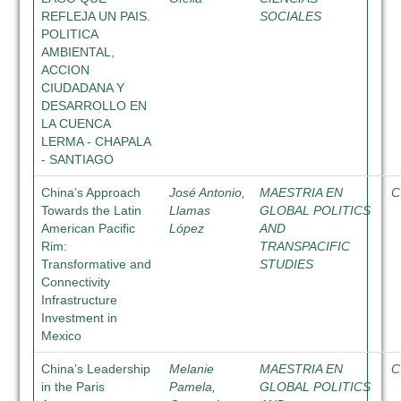
REFLEJA UN PAIS.
SOCIALES
POLITICA
AMBIENTAL,
ACCION
CIUDADANA Y
DESARROLLO EN
LA CUENCA
LERMA - CHAPALA
- SANTIAGO
China’s Approach
José Antonio,
MAESTRIA EN
C
Towards the Latin
Llamas
GLOBAL POLITICS
American Pacific
López
AND
Rim:
TRANSPACIFIC
Transformative and
STUDIES
Connectivity
Infrastructure
Investment in
Mexico
China’s Leadership
Melanie
MAESTRIA EN
C
in the Paris
Pamela,
GLOBAL POLITICS