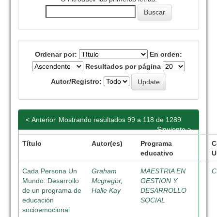
Ordenar por:
En orden:
Resultados por página
Autor/Registro:
< Anterior
Mostrando resultados 99 a 118 de 1289
Siguiente >
Título
Autor(es)
Programa
C
educativo
U
Cada Persona Un
Graham
MAESTRIA EN
C
Mundo: Desarrollo
Mcgregor,
GESTION Y
de un programa de
Halle Kay
DESARROLLO
educación
SOCIAL
socioemocional