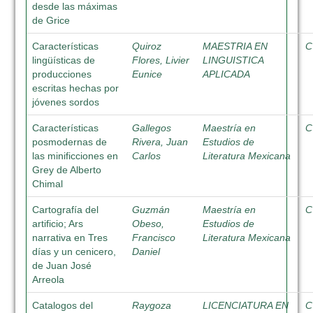
desde las máximas
de Grice
Características
Quiroz
MAESTRIA EN
C
lingüísticas de
Flores, Livier
LINGUISTICA
producciones
Eunice
APLICADA
escritas hechas por
jóvenes sordos
Características
Gallegos
Maestría en
C
posmodernas de
Rivera, Juan
Estudios de
las minificciones en
Carlos
Literatura Mexicana
Grey de Alberto
Chimal
Cartografía del
Guzmán
Maestría en
C
artificio; Ars
Obeso,
Estudios de
narrativa en Tres
Francisco
Literatura Mexicana
días y un cenicero,
Daniel
de Juan José
Arreola
Catalogos del
Raygoza
LICENCIATURA EN
C