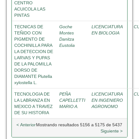
CENTRO
ACUICOLA LAS
PINTAS
TECNICAS DE
Goche
LICENCIATURA
C
TEÑIDO CON
Montes
EN BIOLOGIA
PIGMENTO DE
Danitza
COCHINILLA PARA
Eustolia
LA DETECCION DE
LARVAS Y PUPAS
DE LA PALOMILLA
DORSO DE
DIAMANTE Plutella
xylostella L.
TECNOLOGIA DE
PEÑA
LICENCIATURA
C
LA LABRANZA EN
CAPELLETTI
EN INGENIERO
MEXICO A TRAVEZ
MARIO A.
AGRONOMO
DE SU HISTORIA
< Anterior
Mostrando resultados 5156 a 5175 de 5437
Siguiente >