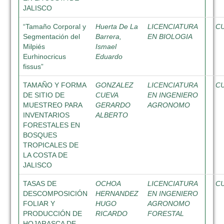
JALISCO
“Tamaño Corporal y
Huerta De La
LICENCIATURA
C
Segmentación del
Barrera,
EN BIOLOGIA
Milpiés
Ismael
Eurhinocricus
Eduardo
fissus”
TAMAÑO Y FORMA
GONZALEZ
LICENCIATURA
C
DE SITIO DE
CUEVA
EN INGENIERO
MUESTREO PARA
GERARDO
AGRONOMO
INVENTARIOS
ALBERTO
FORESTALES EN
BOSQUES
TROPICALES DE
LA COSTA DE
JALISCO
TASAS DE
OCHOA
LICENCIATURA
C
DESCOMPOSICIÓN
HERNANDEZ
EN INGENIERO
FOLIAR Y
HUGO
AGRONOMO
PRODUCCIÓN DE
RICARDO
FORESTAL
HOJARASCA DE