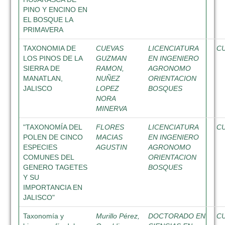
PINO Y ENCINO EN
EL BOSQUE LA
PRIMAVERA
TAXONOMIA DE
CUEVAS
LICENCIATURA
C
LOS PINOS DE LA
GUZMAN
EN INGENIERO
SIERRA DE
RAMON,
AGRONOMO
MANATLAN,
NUÑEZ
ORIENTACION
JALISCO
LOPEZ
BOSQUES
NORA
MINERVA
"TAXONOMÍA DEL
FLORES
LICENCIATURA
C
POLEN DE CINCO
MACIAS
EN INGENIERO
ESPECIES
AGUSTIN
AGRONOMO
COMUNES DEL
ORIENTACION
GENERO TAGETES
BOSQUES
Y SU
IMPORTANCIA EN
JALISCO"
Taxonomía y
Murillo Pérez,
DOCTORADO EN
C