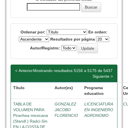
Ordenar por:
En orden:
Resultados por página
Autor/Registro:
< Anterior
Mostrando resultados 5156 a 5175 de 5437
Siguiente >
Título
Autor(es)
Programa
Ce
educativo
Un
TABLA DE
GONZALEZ
LICENCIATURA
C
VOLUMEN PARA
JACOBO
EN INGENIERO
Piranhea mexicana
FLORENCIO
AGRONOMO
(Standl.) Radci-Sm.
EN LA COSTA DE