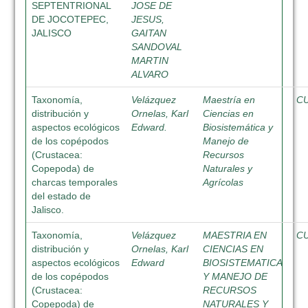
SEPTENTRIONAL
JOSE DE
DE JOCOTEPEC,
JESUS,
JALISCO
GAITAN
SANDOVAL
MARTIN
ALVARO
Taxonomía,
Velázquez
Maestría en
C
distribución y
Ornelas, Karl
Ciencias en
aspectos ecológicos
Edward.
Biosistemática y
de los copépodos
Manejo de
(Crustacea:
Recursos
Copepoda) de
Naturales y
charcas temporales
Agrícolas
del estado de
Jalisco.
Taxonomía,
Velázquez
MAESTRIA EN
C
distribución y
Ornelas, Karl
CIENCIAS EN
aspectos ecológicos
Edward
BIOSISTEMATICA
de los copépodos
Y MANEJO DE
(Crustacea:
RECURSOS
Copepoda) de
NATURALES Y