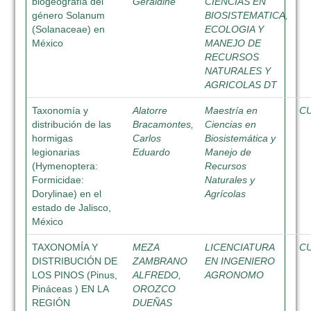
biogeografía del
Geraldine
CIENCIAS EN
género Solanum
BIOSISTEMATICA,
(Solanaceae) en
ECOLOGIA Y
México
MANEJO DE
RECURSOS
NATURALES Y
AGRICOLAS DT
Taxonomía y
Alatorre
Maestría en
C
distribución de las
Bracamontes,
Ciencias en
hormigas
Carlos
Biosistemática y
legionarias
Eduardo
Manejo de
(Hymenoptera:
Recursos
Formicidae:
Naturales y
Dorylinae) en el
Agrícolas
estado de Jalisco,
México
TAXONOMÍA Y
MEZA
LICENCIATURA
C
DISTRIBUCIÓN DE
ZAMBRANO
EN INGENIERO
LOS PINOS (Pinus,
ALFREDO,
AGRONOMO
Pináceas ) EN LA
OROZCO
REGIÓN
DUEÑAS