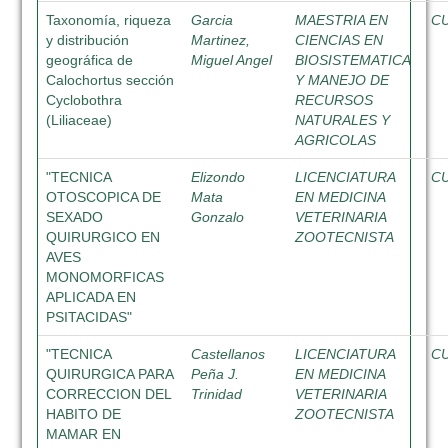
Taxonomía, riqueza
Garcia
MAESTRIA EN
C
y distribución
Martinez,
CIENCIAS EN
geográfica de
Miguel Angel
BIOSISTEMATICA
Calochortus sección
Y MANEJO DE
Cyclobothra
RECURSOS
(Liliaceae)
NATURALES Y
AGRICOLAS
"TECNICA
Elizondo
LICENCIATURA
C
OTOSCOPICA DE
Mata
EN MEDICINA
SEXADO
Gonzalo
VETERINARIA
QUIRURGICO EN
ZOOTECNISTA
AVES
MONOMORFICAS
APLICADA EN
PSITACIDAS"
"TECNICA
Castellanos
LICENCIATURA
C
QUIRURGICA PARA
Peña J.
EN MEDICINA
CORRECCION DEL
Trinidad
VETERINARIA
HABITO DE
ZOOTECNISTA
MAMAR EN