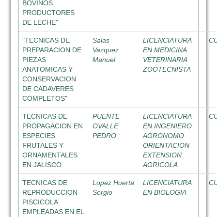
BOVINOS
PRODUCTORES
DE LECHE"
"TECNICAS DE
Salas
LICENCIATURA
C
PREPARACION DE
Vazquez
EN MEDICINA
PIEZAS
Manuel
VETERINARIA
ANATOMICAS Y
ZOOTECNISTA
CONSERVACION
DE CADAVERES
COMPLETOS"
TECNICAS DE
PUENTE
LICENCIATURA
C
PROPAGACION EN
OVALLE
EN INGENIERO
ESPECIES
PEDRO
AGRONOMO
FRUTALES Y
ORIENTACION
ORNAMENTALES
EXTENSION
EN JALISCO
AGRICOLA
TECNICAS DE
Lopez Huerta
LICENCIATURA
C
REPRODUCCION
Sergio
EN BIOLOGIA
PISCICOLA
EMPLEADAS EN EL