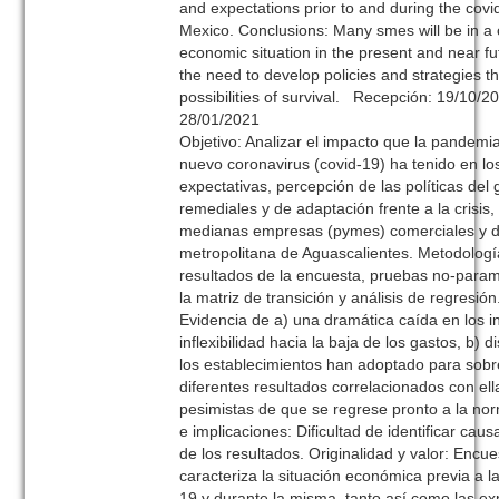
and expectations prior to and during the cov
Mexico. Conclusions: Many smes will be in 
economic situation in the present and near fu
the need to develop policies and strategies th
possibilities of survival. Recepción: 19/10/2
28/01/2021
Objetivo: Analizar el impacto que la pandemi
nuevo coronavirus (covid-19) ha tenido en lo
expectativas, percepción de las políticas del
remediales y de adaptación frente a la crisis
medianas empresas (pymes) comerciales y de
metropolitana de Aguascalientes. Metodologí
resultados de la encuesta, pruebas no-param
la matriz de transición y análisis de regresió
Evidencia de a) una dramática caída en los in
inflexibilidad hacia la baja de los gastos, b) 
los establecimientos han adoptado para sobrel
diferentes resultados correlacionados con ell
pesimistas de que se regrese pronto a la nor
e implicaciones: Dificultad de identificar cau
de los resultados. Originalidad y valor: Encu
caracteriza la situación económica previa a l
19 y durante la misma, tanto así como las ex