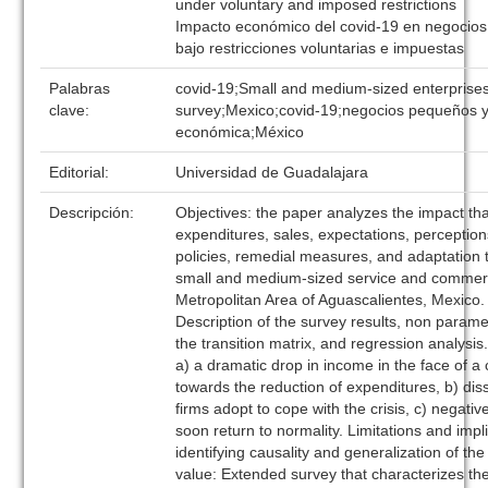
under voluntary and imposed restrictions
Impacto económico del covid-19 en negocio
bajo restricciones voluntarias e impuestas
Palabras
covid-19;Small and medium-sized enterprise
clave:
survey;Mexico;covid-19;negocios pequeños 
económica;México
Editorial:
Universidad de Guadalajara
Descripción:
Objectives: the paper analyzes the impact th
expenditures, sales, expectations, perceptio
policies, remedial measures, and adaptation to
small and medium-sized service and commerci
Metropolitan Area of Aguascalientes, Mexico
Description of the survey results, non paramet
the transition matrix, and regression analysis
a) a dramatic drop in income in the face of a ce
towards the reduction of expenditures, b) diss
firms adopt to cope with the crisis, c) negativ
soon return to normality. Limitations and implic
identifying causality and generalization of the 
value: Extended survey that characterizes th