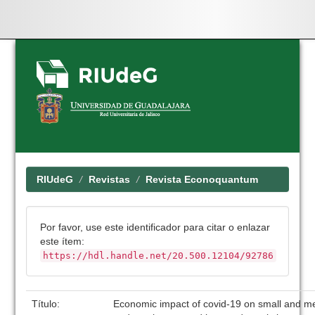
Skip
navigation
RIUdeG
Revistas
Revista Econoquantum
Por favor, use este identificador para citar o enlazar
este ítem:
https://hdl.handle.net/20.500.12104/92786
Título:
Economic impact of covid-19 on small and 