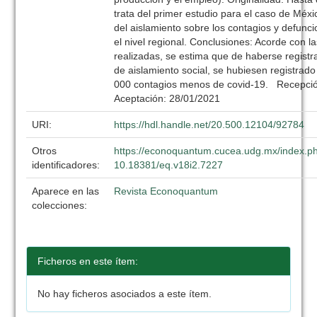
trata del primer estudio para el caso de Méxi
del aislamiento sobre los contagios y defunc
el nivel regional. Conclusiones: Acorde con l
realizadas, se estima que de haberse regist
de aislamiento social, se hubiesen registrad
000 contagios menos de covid-19. Recepció
Aceptación: 28/01/2021
URI:
https://hdl.handle.net/20.500.12104/92784
Otros
https://econoquantum.cucea.udg.mx/index.ph
identificadores:
10.18381/eq.v18i2.7227
Aparece en las
Revista Econoquantum
colecciones:
Ficheros en este ítem:
No hay ficheros asociados a este ítem.