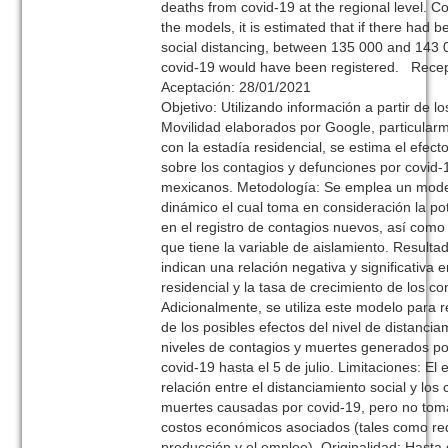
deaths from covid-19 at the regional level. C
the models, it is estimated that if there had b
social distancing, between 135 000 and 143 
covid-19 would have been registered. Rece
Aceptación: 28/01/2021
Objetivo: Utilizando información a partir de l
Movilidad elaborados por Google, particularm
con la estadía residencial, se estima el efect
sobre los contagios y defunciones por covid-
mexicanos. Metodología: Se emplea un mod
dinámico el cual toma en consideración la p
en el registro de contagios nuevos, así como
que tiene la variable de aislamiento. Resulta
indican una relación negativa y significativa e
residencial y la tasa de crecimiento de los c
Adicionalmente, se utiliza este modelo para r
de los posibles efectos del nivel de distancia
niveles de contagios y muertes generados p
covid-19 hasta el 5 de julio. Limitaciones: El 
relación entre el distanciamiento social y los 
muertes causadas por covid-19, pero no tom
costos económicos asociados (tales como re
producción y el empleo). Originalidad: Hast