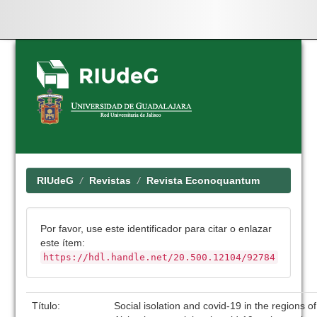
Skip
navigation
RIUdeG
Revistas
Revista Econoquantum
Por favor, use este identificador para citar o enlazar
este ítem:
https://hdl.handle.net/20.500.12104/92784
Título:
Social isolation and covid-19 in the regions o