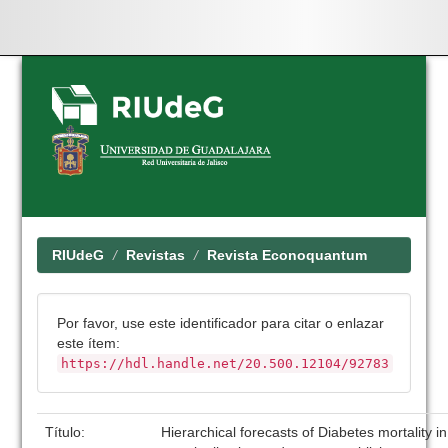
Skip
navigation
RIUdeG
Revistas
Revista Econoquantum
Por favor, use este identificador para citar o enlazar
este ítem:
https://hdl.handle.net/20.500.12104/92783
Título:
Hierarchical forecasts of Diabetes mortality i