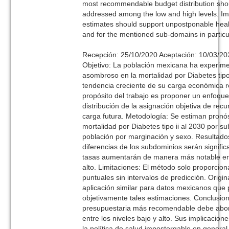
most recommendable budget distribution sho
addressed among the low and high levels. Imp
estimates should support unpostponable healt
and for the mentioned sub-domain
Recepción: 25/10/2020 Aceptación: 10/03/20
Objetivo: La población mexicana ha experi
asombroso en la mortalidad por Diabetes tipo
tendencia creciente de su carga económica r
propósito del trabajo es proponer un enfoqu
distribución de la asignación objetiva de rec
carga futura. Metodología: Se estiman pronós
mortalidad por Diabetes tipo ii al 2030 por s
población por marginación y sexo. Resultado
diferencias de los subdominios serán signific
tasas aumentarán de manera más notable en 
alto. Limitaciones: El método solo proporcion
puntuales sin intervalos de predicción. Origin
aplicación similar para datos mexicanos que
objetivamente tales estimaciones. Conclusion
presupuestaria más recomendable debe abor
entre los niveles bajo y alto. Sus implicacio
la política de salud impostergable en general