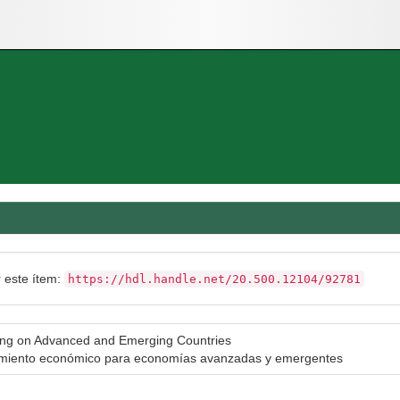
r este ítem:
https://hdl.handle.net/20.500.12104/92781
ing on Advanced and Emerging Countries
cimiento económico para economías avanzadas y emergentes