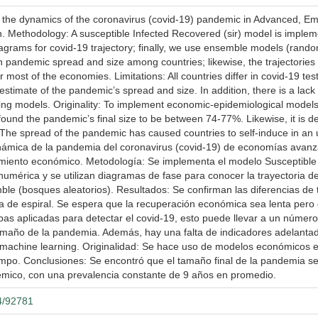
nd the dynamics of the coronavirus (covid-19) pandemic in Advanced, 
th. Methodology: A susceptible Infected Recovered (sir) model is imple
agrams for covid-19 trajectory; finally, we use ensemble models (rando
in pandemic spread and size among countries; likewise, the trajectories
most of the economies. Limitations: All countries differ in covid-19 test
timate of the pandemic’s spread and size. In addition, there is a lack 
g models. Originality: To implement economic-epidemiological models t
 found the pandemic’s final size to be between 74-77%. Likewise, it is 
The spread of the pandemic has caused countries to self-induce in an
dinámica de la pandemia del coronavirus (covid-19) de economías avan
imiento económico. Metodología: Se implementa el modelo Susceptible 
umérica y se utilizan diagramas de fase para conocer la trayectoria de
e (bosques aleatorios). Resultados: Se confirman las diferencias de 
ma de espiral. Se espera que la recuperación económica sea lenta pero 
as aplicadas para detectar el covid-19, esto puede llevar a un número
tamaño de la pandemia. Además, hay una falta de indicadores adelant
 machine learning. Originalidad: Se hace uso de modelos económicos ep
iempo. Conclusiones: Se encontró que el tamaño final de la pandemia s
mico, con una prevalencia constante de 9 años en promedio.
04/92781