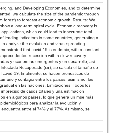
Emerging, and Developing Economies, and to determine
mented, we calculate the size of the pandemic through
m forest) to forecast economic growth. Results: We
 show a long-term spiral cycle. Economic recovery is
 applications, which could lead to inaccurate total
of leading indicators in some countries, generating a
o analyze the evolution and virus’ spreading
demonstrated that covid-19 is endemic, with a constant
 unprecedented recession with a slow recovery.
zadas y economías emergentes y en desarrollo, así
Infectado Recuperado (sir), se calcula el tamaño de
l covid-19; finalmente, se hacen pronósticos de
tamaño y contagio entre los países; asimismo, las
gradual en las naciones. Limitaciones: Todos los
 impreciso de casos totales y una estimación
ados en algunos países, lo que genera un mse más
idemiológicos para analizar la evolución y
e encuentra entre el 74% y el 77%. Asimismo, se