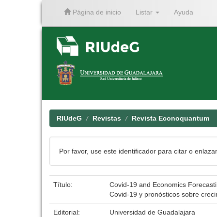
Página de inicio
Listar
Ayuda
Skip
navigation
RIUdeG
Revistas
Revista Econoquantum
Por favor, use este identificador para citar o enlaza
Título:
Covid-19 and Economics Forecast
Covid-19 y pronósticos sobre cre
Editorial:
Universidad de Guadalajara