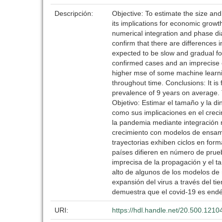
Descripción:
Objective: To estimate the size a
its implications for economic grow
numerical integration and phase di
confirm that there are differences 
expected to be slow and gradual for 
confirmed cases and an imprecise es
higher mse of some machine learnin
throughout time. Conclusions: It is
prevalence of 9 years on average. 
Objetivo: Estimar el tamaño y la 
como sus implicaciones en el crec
la pandemia mediante integración n
crecimiento con modelos de ensambl
trayectorias exhiben ciclos en for
países difieren en número de prueb
imprecisa de la propagación y el 
alto de algunos de los modelos de
expansión del virus a través del t
demuestra que el covid-19 es endé
URI:
https://hdl.handle.net/20.500.121