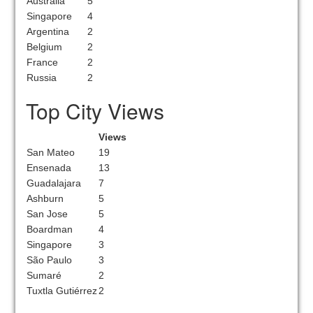
Australia
5
Singapore
4
Argentina
2
Belgium
2
France
2
Russia
2
Top City Views
Views
San Mateo
19
Ensenada
13
Guadalajara
7
Ashburn
5
San Jose
5
Boardman
4
Singapore
3
São Paulo
3
Sumaré
2
Tuxtla Gutiérrez
2