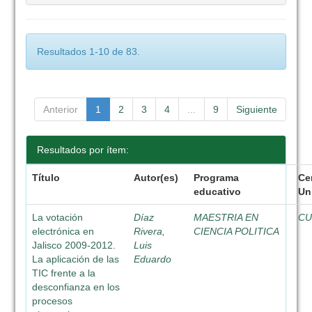
Resultados 1-10 de 83.
Anterior
1
2
3
4
...
9
Siguiente
Resultados por ítem:
Título
Autor(es)
Programa
Ce
educativo
Un
La votación
Díaz
MAESTRIA EN
C
electrónica en
Rivera,
CIENCIA POLITICA
Jalisco 2009-2012.
Luis
La aplicación de las
Eduardo
TIC frente a la
desconfianza en los
procesos