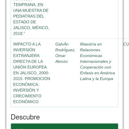
TEMPRANA, EN
UNA MUESTRA DE
PEDIATRAS DEL
ESTADO DE
JALISCO, MÉXICO,
2018.”
IMPACTO A LA
GalvÁn
Maestría en
CU
INVERSIÓN
RodrÍguez,
Relaciones
EXTRANJERA
Omar
Económicas
DIRECTA DE LA
Alonzo
Internacionales y
UNIÓN EUROPEA
Cooperación con
EN JALISCO, 2000-
Enfasis en América
2015. PROMOCIÓN
Latina y la Europa
ECONÓMICA,
INVERSIÓN Y
CRECIMIENTO
ECONÓMICO
Descubre