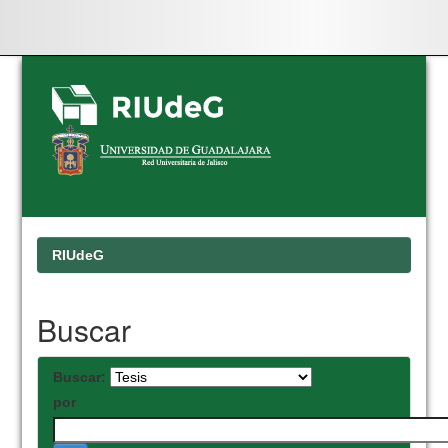
Skip
navigation
RIUdeG
Buscar
Buscar:
por