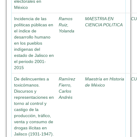
electorales en
México
Incidencia de las
Ramos
MAESTRIA EN
C
políticas públicas en
Ruiz,
CIENCIA POLITICA
el índice de
Yolanda
desarrollo humano
en los pueblos
indígenas del
estado de Jalisco en
el periodo 2001-
2015
De delincuentes a
Ramírez
Maestría en Historia
C
toxicómanos.
Fierro,
de México
Discursos y
Carlos
representaciones en
Andrés
torno al control y
castigo de la
producción, tráfico,
venta y consumo de
drogas ilícitas en
Jalisco (1931-1947).