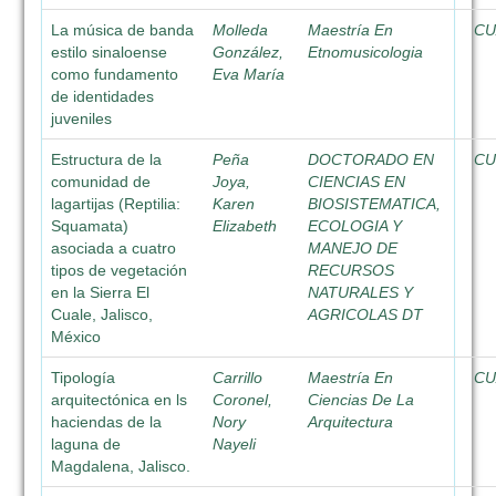
La música de banda
Molleda
Maestría En
CU
estilo sinaloense
González,
Etnomusicologia
como fundamento
Eva María
de identidades
juveniles
Estructura de la
Peña
DOCTORADO EN
CU
comunidad de
Joya,
CIENCIAS EN
lagartijas (Reptilia:
Karen
BIOSISTEMATICA,
Squamata)
Elizabeth
ECOLOGIA Y
asociada a cuatro
MANEJO DE
tipos de vegetación
RECURSOS
en la Sierra El
NATURALES Y
Cuale, Jalisco,
AGRICOLAS DT
México
Tipología
Carrillo
Maestría En
CU
arquitectónica en ls
Coronel,
Ciencias De La
haciendas de la
Nory
Arquitectura
laguna de
Nayeli
Magdalena, Jalisco.