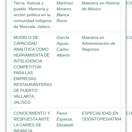
Tierra, historia y
Martínez
Maestría en Historia
C
pueblo. Memoria y
Moreno,
de México
acción política en la
Blanca
comunidad indígena
Rocio
de Mezcala, Jalisco.
MODELO DE
GarcÍa
Maestría en
CU
CAPACIDAD
Aguas,
Administración de
ANALÍTICA COMO
Carlos
Negocios
HERRAMIENTA DE
Alberto
INTELIGENCIA
COMPETITIVA
PARA LAS
EMPRESAS
RESTAURANTERAS
DE PUERTO
VALLARTA,
JALISCO
CONOCIMIENTO Y
Parra
ESPECIALIDAD EN
CU
RESPUESTA ANTE
Esparza,
ODONTOPEDIATRIA
LA CARIES DE
Elizabeth
INFANCIA