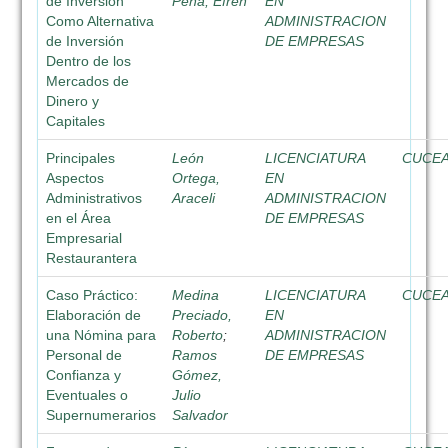
de Inversión
Peña, Efrén
EN
Como Alternativa
ADMINISTRACION
de Inversión
DE EMPRESAS
Dentro de los
Mercados de
Dinero y
Capitales
Principales
León
LICENCIATURA
CUCE
Aspectos
Ortega,
EN
Administrativos
Araceli
ADMINISTRACION
en el Área
DE EMPRESAS
Empresarial
Restaurantera
Caso Práctico:
Medina
LICENCIATURA
CUCE
Elaboración de
Preciado,
EN
una Nómina para
Roberto
;
ADMINISTRACION
Personal de
Ramos
DE EMPRESAS
Confianza y
Gómez,
Eventuales o
Julio
Supernumerarios
Salvador