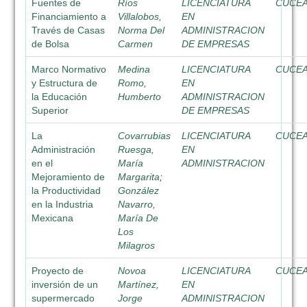
Fuentes de
Ríos
LICENCIATURA
CUCE
Financiamiento a
Villalobos,
EN
Través de Casas
Norma Del
ADMINISTRACION
de Bolsa
Carmen
DE EMPRESAS
Marco Normativo
Medina
LICENCIATURA
CUCE
y Estructura de
Romo,
EN
la Educación
Humberto
ADMINISTRACION
Superior
DE EMPRESAS
La
Covarrubias
LICENCIATURA
CUCE
Administración
Ruesga,
EN
en el
María
ADMINISTRACION
Mejoramiento de
Margarita
;
la Productividad
González
en la Industria
Navarro,
Mexicana
María De
Los
Milagros
Proyecto de
Novoa
LICENCIATURA
CUCE
inversión de un
Martínez,
EN
supermercado
Jorge
ADMINISTRACION