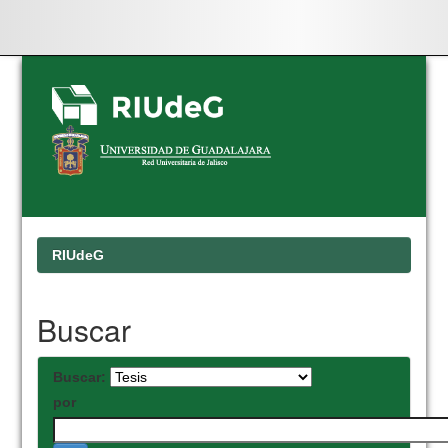
Skip
navigation
RIUdeG
Buscar
Buscar:
por