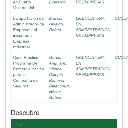
en Puerto
Everardo
DE EMPRESAS
Vallarta, Jal
La aportación del
Macías
LICENCIATURA
CUCE
Administrador de
Hidalgo,
EN
Empresas, al
Rafael
ADMINISTRACION
iniciar una
DE EMPRESAS
Empresa
Industrial
Caso Práctico:
García
LICENCIATURA
CUCE
Programa De
Anguiano,
EN
Comercialización
Vianca
ADMINISTRACION
para la
Olimpia
;
DE EMPRESAS
Compañía de
Ramírez
Seguros
Betancourt,
Héctor
Gabriel
Descubre
Autor