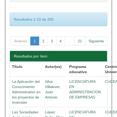
Resultados 1-10 de 205.
Anterior
1
2
3
4
...
21
Siguiente
Resultados por ítem:
Título
Autor(es)
Programa
Centr
educativo
Univer
La Aplicación del
Silva
LICENCIATURA
CUCE
Conocimiento
Villalever,
EN
Administrativo en
Juan
ADMINISTRACION
los proyectos de
Antonio
DE EMPRESAS
Inversión
Las Sociedades
López
LICENCIATURA
CUCE