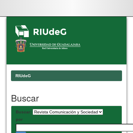
Skip
navigation
RIUdeG
Buscar
Buscar:
por