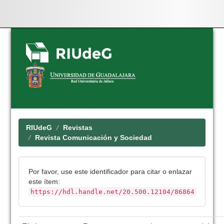
Skip
navigation
RIUdeG
Revistas
Revista Comunicación y Sociedad
Por favor, use este identificador para citar o enlazar
este ítem:
https://hdl.handle.net/20.500.12104/86864