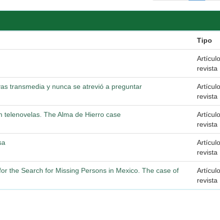
Tipo
Artícul
revista
vas transmedia y nunca se atrevió a preguntar
Artícul
revista
ican telenovelas. The Alma de Hierro case
Artícul
revista
sa
Artícul
revista
 for the Search for Missing Persons in Mexico. The case of
Artícul
revista