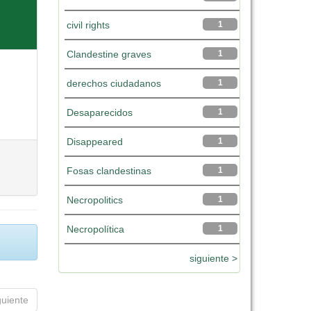
civil rights
1
Clandestine graves
1
derechos ciudadanos
1
Desaparecidos
1
Disappeared
1
Fosas clandestinas
1
Necropolitics
1
Necropolítica
1
siguiente >
guiente