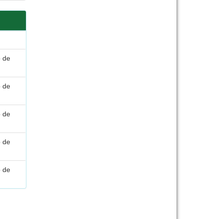
o de
o de
o de
o de
o de