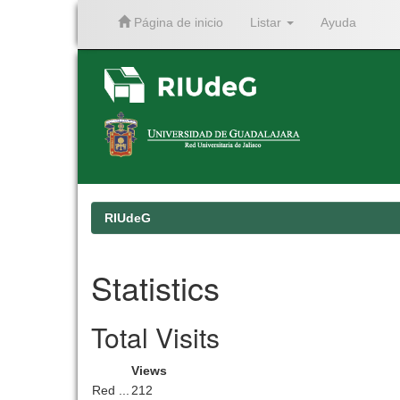
Página de inicio
Listar
Ayuda
Skip
navigation
RIUdeG
Statistics
Total Visits
Views
Red ...
212