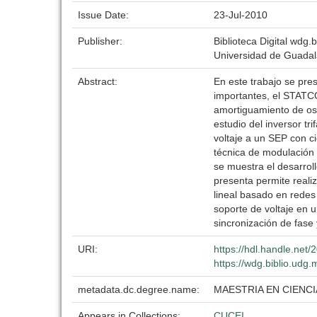
Issue Date:
23-Jul-2010
Publisher:
Biblioteca Digital wdg.b
Universidad de Guadal
Abstract:
En este trabajo se pre
importantes, el STATCO
amortiguamiento de osc
estudio del inversor tr
voltaje a un SEP con ci
técnica de modulación 
se muestra el desarrol
presenta permite reali
lineal basado en redes
soporte de voltaje en 
sincronización de fase
URI:
https://hdl.handle.net
https://wdg.biblio.udg.
metadata.dc.degree.name:
MAESTRIA EN CIENCI
Appears in Collections:
CUCEI