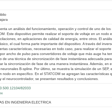
iblio
ajara
senta un análisis del funcionamiento, operación y control de uno de l
M. Este dispositivo permite realizar el soporte de voltaje en un nodo e
ilaciones, en aplicaciones de calidad de energía, entre otros. El aná
ifásico, el cual forma parte importante del dispositivo. A través del inve
ertas características, necesarias en todo caso, para realizar el soporte 
por ancho de pulso para convertidores de voltaje que más auge ha ten
lo de una técnica de sincronización de fase instantánea adecuada para
zar la sincronización de fase de una manera instantánea. Además, en el 
 neuronales B-spline. Por último, se muestra la simulación de un SEP, 
un nodo en específico. En el STATCOM se agregan las características qu
 y el neurocontrolador, se presentan resultados y conclusiones.
/20.500.12104/82033
mx
AS EN INGENIERIA ELECTRICA