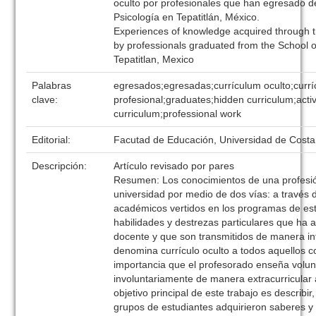
oculto por profesionales que han egresado d
Psicología en Tepatitlán, México.
Experiences of knowledge acquired through t
by professionals graduated from the School o
Tepatitlan, Mexico
Palabras
egresados;egresadas;currículum oculto;currí
clave:
profesional;graduates;hidden curriculum;acti
curriculum;professional work
Editorial:
Facutad de Educación, Universidad de Costa
Descripción:
Artículo revisado por pares
Resumen: Los conocimientos de una profesió
universidad por medio de dos vías: a través 
académicos vertidos en los programas de est
habilidades y destrezas particulares que ha a
docente y que son transmitidos de manera in
denomina currículo oculto a todos aquellos 
importancia que el profesorado enseña volun
involuntariamente de manera extracurricular 
objetivo principal de este trabajo es describi
grupos de estudiantes adquirieron saberes y