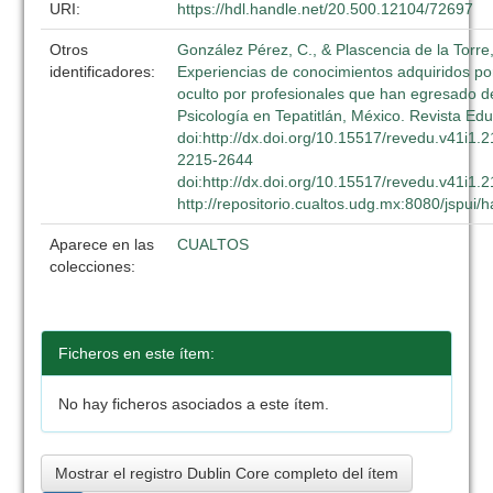
URI:
https://hdl.handle.net/20.500.12104/72697
Otros
González Pérez, C., & Plascencia de la Torre,
identificadores:
Experiencias de conocimientos adquiridos por
oculto por profesionales que han egresado d
Psicología en Tepatitlán, México. Revista Edu
doi:http://dx.doi.org/10.15517/revedu.v41i1.
2215-2644
doi:http://dx.doi.org/10.15517/revedu.v41i1.
http://repositorio.cualtos.udg.mx:8080/jspui
Aparece en las
CUALTOS
colecciones:
Ficheros en este ítem:
No hay ficheros asociados a este ítem.
Mostrar el registro Dublin Core completo del ítem