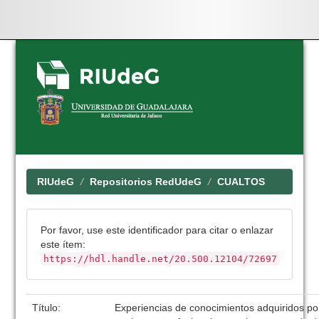
Skip
navigation
RIUdeG
Repositorios RedUdeG
CUALTOS
Por favor, use este identificador para citar o enlazar
este ítem:
https://hdl.handle.net/20.500.12104/72697
Título:
Experiencias de conocimientos adquiridos por