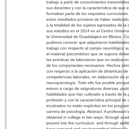
trabajo a partir de conocimientos transmitido
sus docentes y con la característica de que 
formaban parte de los requisitos curriculares
estos resultados proviene de haber realizado
a la totalidad de los sujetos egresados de la
sus estudios en el 2014 en el Centro Universi
la Universidad de Guadalajara en México. C
pudimos conocer que adquirieron habilidades
trabajo con respecto al campo neurológico au
el material psicométrico que se supone debe
las prácticas de laboratorio que no realizaron 
de los componentes necesarios. Hechos simi
con respecto a la aplicación de dinámicas de
competencias laborales, en elaboración de p
neuropsicología. Todo ello fue posible porqu
estuvo a cargo de asignaturas diversas, pudo
habilidades que han cultivado a través de la p
profesión y con la característica principal d
inculcados no están explícitos en los progra
carrera de psicología. Abstract: A profession
obtained in college in two ways: through ac
poured into the curriculum, and through abiliti
have acquired and are transmitted informally b