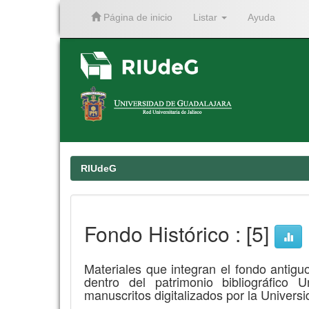
Página de inicio
Listar
Ayuda
Skip
navigation
RIUdeG
Fondo Histórico : [5]
Materiales que integran el fondo antigu
dentro del patrimonio bibliográfico U
manuscritos digitalizados por la Univers