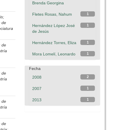
Brenda Georgina
Fletes Rosas, Nahum
1
is;
s de
Hernández López José
1
nciatura
de Jesús
Hernández Torres, Eliza
1
s de
tría
Mora Lomelí, Leonardo
1
Fecha
s de
2008
2
tría
2007
1
2013
1
s de
tría
s de
tría;