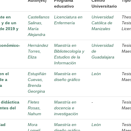
Autor(es)
Programa
Centro
Tipo
educativo
Universitario
nte en
Castellanos
Licenciatura en
Universidad
Thes
 y de un
Salinas,
Enfermería
Católica de
Tesi
de 2019 y
María
Manizales
Lice
Alejandra
económico-
Hernández
Maestría en
Universidad
Tesi
Torres,
Bibliotecología y
de
Maes
Eliza
Estudios de la
Guadalajara
Información
en el
Estupiñán
Maestría en
León
Tesi
de a
Cuevas,
diseño gráfico
Maes
ra
Brenda
Georgina
 didáctica
Fletes
Maestría en
-
Tesi
ntes del
Rosas,
docencia e
Maes
Nahum
investigación
dad
Mora
Maestría en
León
Tesi
Lomelí,
diseño gráfico
Maes