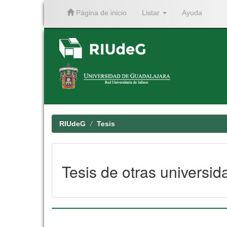
Página de inicio
Listar
Ayuda
Skip
navigation
RIUdeG
Tesis
Tesis de otras universid