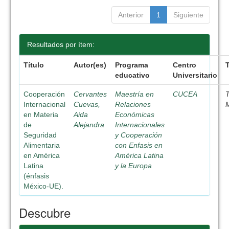
Anterior
1
Siguiente
Resultados por ítem:
Título
Autor(es)
Programa
Centro
educativo
Universitario
Cooperación
Cervantes
Maestría en
CUCEA
Internacional
Cuevas,
Relaciones
en Materia
Aida
Económicas
de
Alejandra
Internacionales
Seguridad
y Cooperación
Alimentaria
con Enfasis en
en América
América Latina
Latina
y la Europa
(énfasis
México-UE).
Descubre