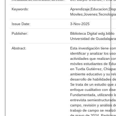
Keywords:
Aprendizaje;Educacion;Disp
Moviles;Jovenes;Tecnologia
Issue Date:
3-Nov-2025
Publisher:
Biblioteca Digital wdg.biblio
Universidad de Guadalajar
Abstract:
Esta investigación tiene co
identificar y analizar los uso
actividades que realizan con
móviles estudiantes de Edu
en Tuxtla Gutiérrez, Chiapa
ambiente educativo y su rel
desarrollo de habilidades d
Se trata de un estudio que 
enfoque cualitativo con dis
Fundamentada, utilizando l
entrevista semiestructurada,
campo, revisión y análisis 
trabajo de campo se realizó 
de mayo de 2024. Participa