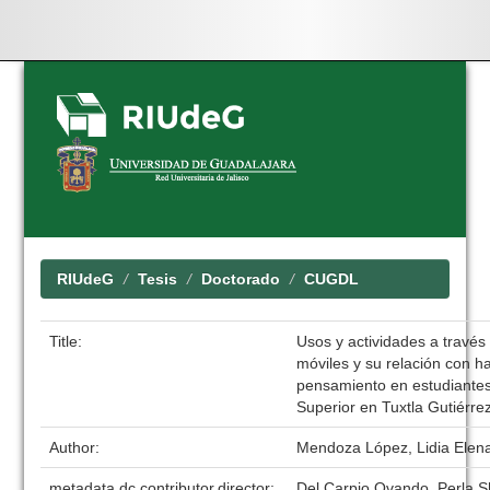
Skip
navigation
RIUdeG
Tesis
Doctorado
CUGDL
Title:
Usos y actividades a través 
móviles y su relación con ha
pensamiento en estudiante
Superior en Tuxtla Gutiérre
Author:
Mendoza López, Lidia Elen
metadata.dc.contributor.director:
Del Carpio Ovando, Perla 