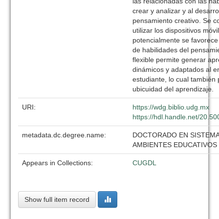
las relacionadas con las ha
crear y analizar y al desarro
pensamiento creativo. Se c
utilizar los dispositivos móvi
potencialmente se favorece 
de habilidades del pensami
flexible permite generar ap
dinámicos y adaptados al e
estudiante, lo cual también 
ubicuidad del aprendizaje.
URI:
https://wdg.biblio.udg.mx
https://hdl.handle.net/20.
metadata.dc.degree.name:
DOCTORADO EN SISTEMA
AMBIENTES EDUCATIVOS
Appears in Collections:
CUGDL
Show full item record