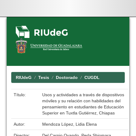
Skip
navigation
RIUdeG
Tesis
Doctorado
CUGDL
Título:
Usos y actividades a través de dispositivos
móviles y su relación con habilidades del
pensamiento en estudiantes de Educación
Superior en Tuxtla Gutiérrez, Chiapas
Autor:
Mendoza López, Lidia Elena
Director:
Del Carpio Ovando, Perla Shiomara