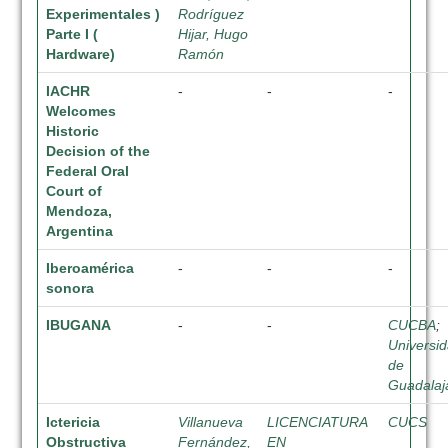
Experimentales )
Rodríguez
Parte I (
Hijar, Hugo
Hardware)
Ramón
IACHR
-
-
-
Welcomes
Historic
Decision of the
Federal Oral
Court of
Mendoza,
Argentina
Iberoamérica
-
-
-
sonora
IBUGANA
-
-
CUCBA
;
Universi
de
Guadalaj
Ictericia
Villanueva
LICENCIATURA
CUCS
Obstructiva
Fernández,
EN