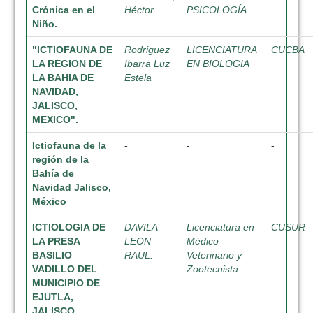
Crónica en el
Héctor
PSICOLOGÍA
Niño.
"ICTIOFAUNA DE
Rodriguez
LICENCIATURA
CUCBA
LA REGION DE
Ibarra Luz
EN BIOLOGIA
LA BAHIA DE
Estela
NAVIDAD,
JALISCO,
MEXICO".
Ictiofauna de la
-
-
-
región de la
Bahía de
Navidad Jalisco,
México
ICTIOLOGIA DE
DAVILA
Licenciatura en
CUSUR
LA PRESA
LEON
Médico
BASILIO
RAUL.
Veterinario y
VADILLO DEL
Zootecnista
MUNICIPIO DE
EJUTLA,
JALISCO.