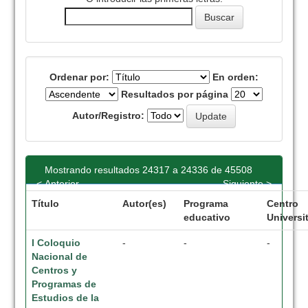
Ordenar por:
En orden:
Resultados por página
Autor/Registro:
Mostrando resultados 24317 a 24336 de 45508
< Anterior
Siguiente >
Título
Autor(es)
Programa
Centro
educativo
Universi
I Coloquio
-
-
-
Nacional de
Centros y
Programas de
Estudios de la