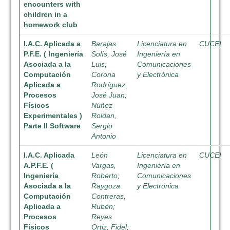
encounters with
children in a
homework club
I.A.C. Aplicada a
Barajas
Licenciatura en
CUCEI
P.F.E. ( Ingeniería
Solís, José
Ingeniería en
Asociada a la
Luis
;
Comunicaciones
Computación
Corona
y Electrónica
Aplicada a
Rodríguez,
Procesos
José Juan;
Físicos
Núñez
Experimentales )
Roldan,
Parte II Software
Sergio
Antonio
I.A.C. Aplicada
León
Licenciatura en
CUCEI
A.P.F.E. (
Vargas,
Ingeniería en
Ingeniería
Roberto
;
Comunicaciones
Asociada a la
Raygoza
y Electrónica
Computación
Contreras,
Aplicada a
Rubén;
Procesos
Reyes
Físicos
Ortiz, Fidel;