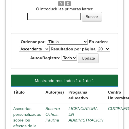
Y
Z
O introducir las primeras letras:
Ordenar por:
En orden:
Resultados por página
Autor/Registro:
Mostrando resultados 1 a 1 de 1
Título
Autor(es)
Programa
Centro
educativo
Universita
Asesorías
Becerra
LICENCIATURA
CUCIENE
personalizadas
Ochoa,
EN
sobre los
Paulina
ADMINISTRACION
efectos de la