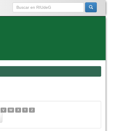
V
W
X
Y
Z