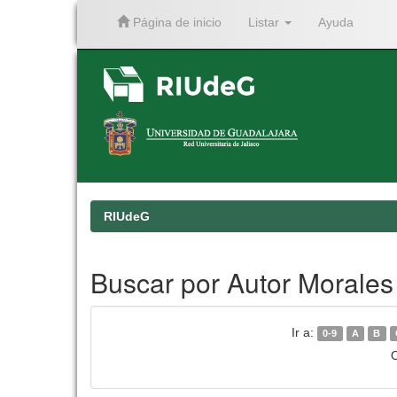
Página de inicio
Listar
Ayuda
Skip
navigation
RIUdeG
Buscar por Autor Morales
Ir a:
0-9
A
B
O