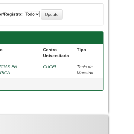
r/Registro:
vo
Centro
Tipo
Universitario
NCIAS EN
CUCEI
Tesis de
TRICA
Maestria