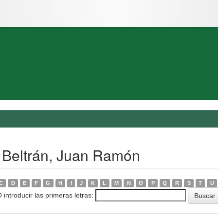
 Beltrán, Juan Ramón
C
D
E
F
G
H
I
J
K
L
M
N
O
P
Q
R
S
T
U
 introducir las primeras letras: