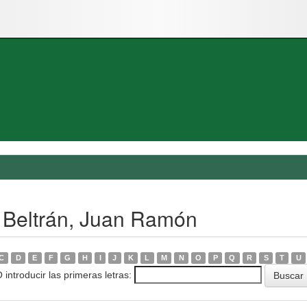
 Beltrán, Juan Ramón
C
D
E
F
G
H
I
J
K
L
M
N
O
P
Q
R
S
T
U
 introducir las primeras letras: