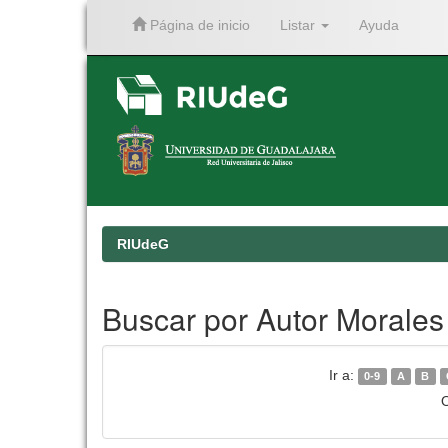
Página de inicio
Listar
Ayuda
Skip
navigation
RIUdeG
Buscar por Autor Morales
Ir a:
0-9
A
B
O