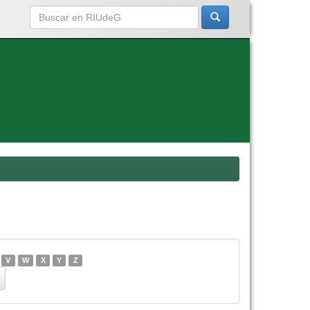
V
W
X
Y
Z