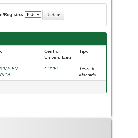
r/Registro:
vo
Centro
Tipo
Universitario
NCIAS EN
CUCEI
Tesis de
TRICA
Maestria