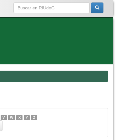
V
W
X
Y
Z