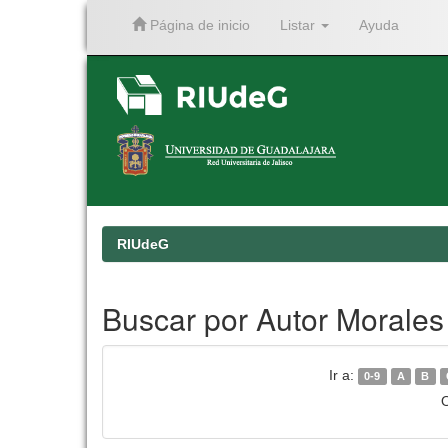
Página de inicio
Listar
Ayuda
Skip
navigation
RIUdeG
Buscar por Autor Morales
Ir a:
0-9
A
B
O