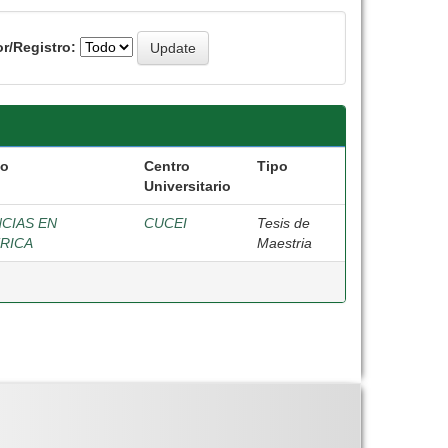
r/Registro:
vo
Centro
Tipo
Universitario
NCIAS EN
CUCEI
Tesis de
TRICA
Maestria