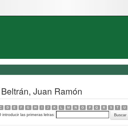
 Beltrán, Juan Ramón
C
D
E
F
G
H
I
J
K
L
M
N
O
P
Q
R
S
T
U
 introducir las primeras letras: