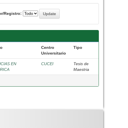
r/Registro:
vo
Centro
Tipo
Universitario
NCIAS EN
CUCEI
Tesis de
TRICA
Maestria