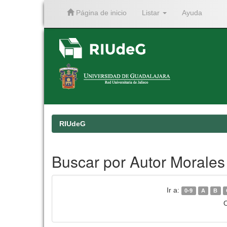
Página de inicio
Listar
Ayuda
Skip
navigation
RIUdeG
Buscar por Autor Morales
Ir a:
0-9
A
B
O