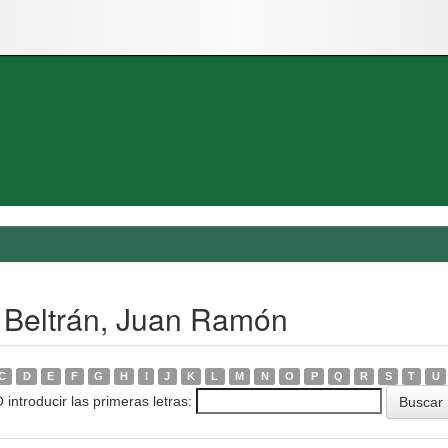
 Beltrán, Juan Ramón
C
D
E
F
G
H
I
J
K
L
M
N
O
P
Q
R
S
T
U
 introducir las primeras letras: