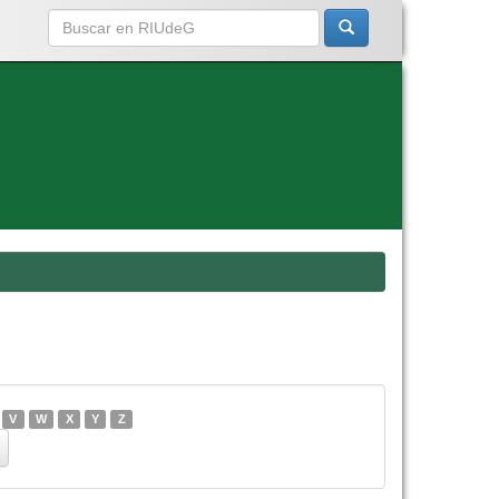
V
W
X
Y
Z