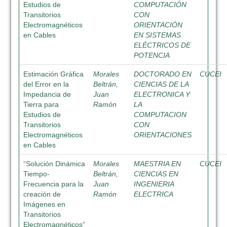
Estudios de
COMPUTACIÓN
Transitorios
CON
Electromagnéticos
ORIENTACIÓN
en Cables
EN SISTEMAS
ELÉCTRICOS DE
POTENCIA
Estimación Gráfica
Morales
DOCTORADO EN
CUCEI
del Error en la
Beltrán,
CIENCIAS DE LA
Impedancia de
Juan
ELECTRONICA Y
Tierra para
Ramón
LA
Estudios de
COMPUTACION
Transitorios
CON
Electromagnéticos
ORIENTACIONES
en Cables
“Solución Dinámica
Morales
MAESTRIA EN
CUCEI
Tiempo-
Beltrán,
CIENCIAS EN
Frecuencia para la
Juan
INGENIERIA
creación de
Ramón
ELECTRICA
Imágenes en
Transitorios
Electromagnéticos”