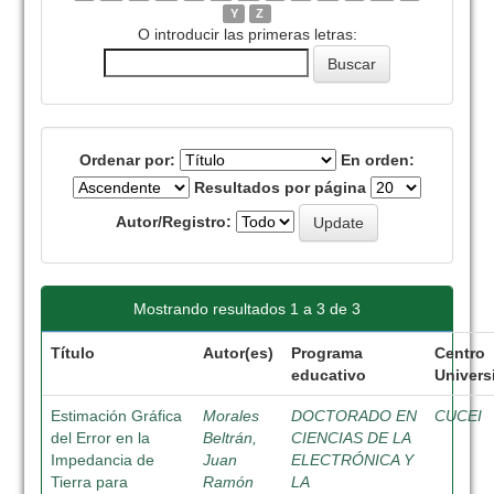
Y
Z
O introducir las primeras letras:
Ordenar por:
En orden:
Resultados por página
Autor/Registro:
Mostrando resultados 1 a 3 de 3
Título
Autor(es)
Programa
Centro
educativo
Universi
Estimación Gráfica
Morales
DOCTORADO EN
CUCEI
del Error en la
Beltrán,
CIENCIAS DE LA
Impedancia de
Juan
ELECTRÓNICA Y
Tierra para
Ramón
LA