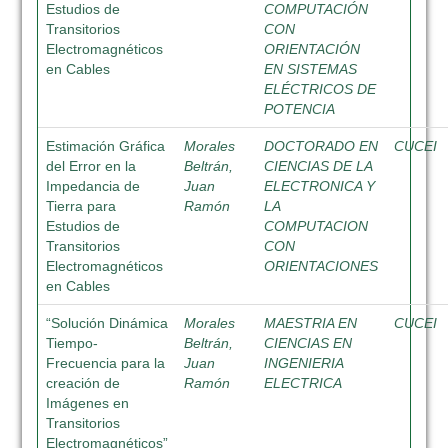
Estudios de
COMPUTACIÓN
Transitorios
CON
Electromagnéticos
ORIENTACIÓN
en Cables
EN SISTEMAS
ELÉCTRICOS DE
POTENCIA
Estimación Gráfica
Morales
DOCTORADO EN
CUCEI
del Error en la
Beltrán,
CIENCIAS DE LA
Impedancia de
Juan
ELECTRONICA Y
Tierra para
Ramón
LA
Estudios de
COMPUTACION
Transitorios
CON
Electromagnéticos
ORIENTACIONES
en Cables
“Solución Dinámica
Morales
MAESTRIA EN
CUCEI
Tiempo-
Beltrán,
CIENCIAS EN
Frecuencia para la
Juan
INGENIERIA
creación de
Ramón
ELECTRICA
Imágenes en
Transitorios
Electromagnéticos”