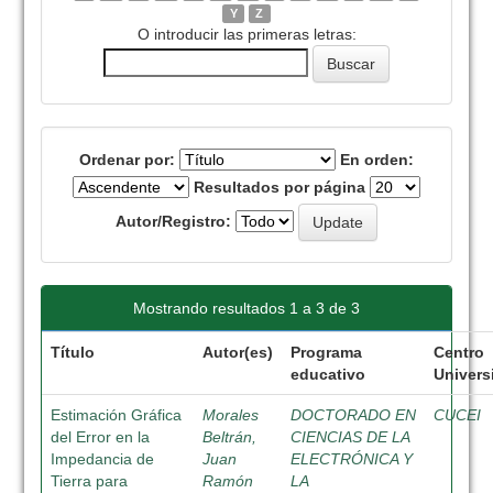
Y
Z
O introducir las primeras letras:
Ordenar por:
En orden:
Resultados por página
Autor/Registro:
Mostrando resultados 1 a 3 de 3
Título
Autor(es)
Programa
Centro
educativo
Universi
Estimación Gráfica
Morales
DOCTORADO EN
CUCEI
del Error en la
Beltrán,
CIENCIAS DE LA
Impedancia de
Juan
ELECTRÓNICA Y
Tierra para
Ramón
LA