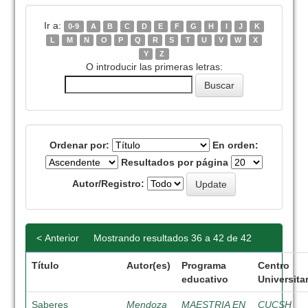
Ir a:
0-9
A
B
C
D
E
F
G
H
I
J
K
L
M
N
O
P
Q
R
S
T
U
V
W
X
Y
Z
O introducir las primeras letras:
Ordenar por:
En orden:
Resultados por página
Autor/Registro:
< Anterior
Mostrando resultados 36 a 42 de 42
Título
Autor(es)
Programa
Centro
educativo
Universita
Saberes
Mendoza
MAESTRIA EN
CUCSH