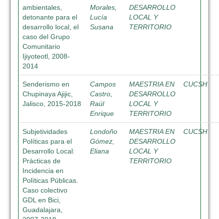
ambientales,
Morales,
DESARROLLO
detonante para el
Lucía
LOCAL Y
desarrollo local, el
Susana
TERRITORIO
caso del Grupo
Comunitario
Ijiyoteotl, 2008-
2014
Senderismo en
Campos
MAESTRIA EN
CUCSH
Chupinaya Ajijic,
Castro,
DESARROLLO
Jalisco, 2015-2018
Raúl
LOCAL Y
Enrique
TERRITORIO
Subjetividades
Londoño
MAESTRIA EN
CUCSH
Políticas para el
Gómez,
DESARROLLO
Desarrollo Local:
Eliana
LOCAL Y
Prácticas de
TERRITORIO
Incidencia en
Políticas Públicas.
Caso colectivo
GDL en Bici,
Guadalajara,