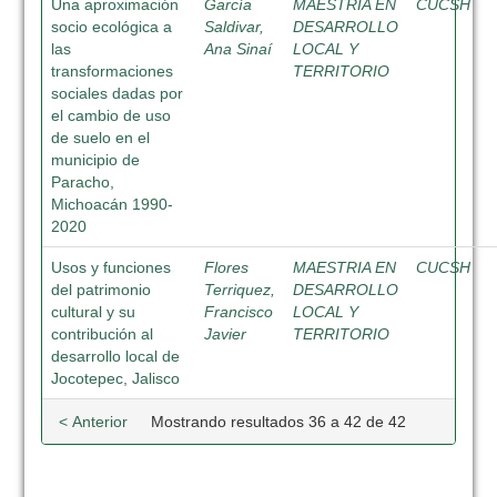
Una aproximación
García
MAESTRIA EN
CUCSH
socio ecológica a
Saldivar,
DESARROLLO
las
Ana Sinaí
LOCAL Y
transformaciones
TERRITORIO
sociales dadas por
el cambio de uso
de suelo en el
municipio de
Paracho,
Michoacán 1990-
2020
Usos y funciones
Flores
MAESTRIA EN
CUCSH
del patrimonio
Terriquez,
DESARROLLO
cultural y su
Francisco
LOCAL Y
contribución al
Javier
TERRITORIO
desarrollo local de
Jocotepec, Jalisco
< Anterior
Mostrando resultados 36 a 42 de 42