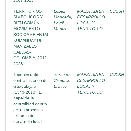
2007-2018
TERRITORIOS
López
MAESTRIA EN
CUCSH
SIMBÓLICOS Y
Moncada,
DESARROLLO
BIEN COMÚN.
Leydi
LOCAL Y
MOVIMIENTO
Maritza
TERRITORIO
SOCIOAMBIENTAL
KUMANDAY DE
MANIZALES
CALDAS-
COLOMBIA, 2012-
2023
Toponimia del
Zerecero
MAESTRIA EN
CUCSH
centro histórico de
Cisneros,
DESARROLLO
Guadalajara
Braulio
LOCAL Y
(1943-2018). El
TERRITORIO
papel de la
centralidad dentro
de los procesos
urbanos de
desarrollo local.