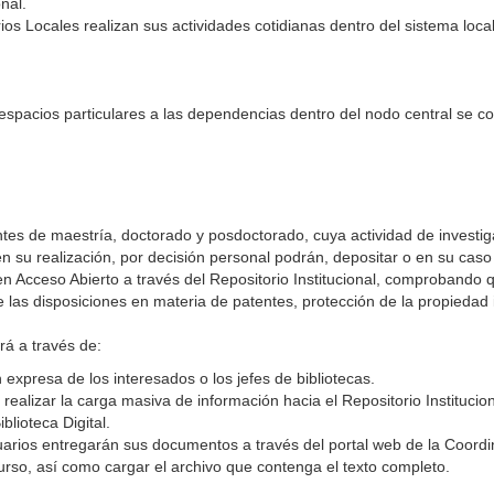
nal.
ios Locales realizan sus actividades cotidianas dentro del sistema local
de espacios particulares a las dependencias dentro del nodo central se c
tes de maestría, doctorado y posdoctorado, cuya actividad de investig
 en su realización, por decisión personal podrán, depositar o en su cas
n) en Acceso Abierto a través del Repositorio Institucional, comproban
de las disposiciones en materia de patentes, protección de la propiedad 
rá a través de:
 expresa de los interesados o los jefes de bibliotecas.
 realizar la carga masiva de información hacia el Repositorio Instituc
lioteca Digital.
uarios entregarán sus documentos a través del portal web de la Coordin
curso, así como cargar el archivo que contenga el texto completo.