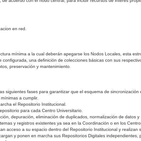
, de acuerdo con el nodo central, para incluir recursos de interés prop
racion en red.
ructura mínima a la cual deberán apegarse los Nodos Locales, esta est
 configurada, una definición de colecciones básicas con sus respectiv
ntos, preservación y mantenimiento.
las siguientes fases para garantizar que el esquema de sincronización
s mínimas a cumplir.
rcha el Repositorio Institucional.
epositorio para cada Centro Universitario.
ción, depuración, eliminación de duplicados, normalización de datos y 
stemas y registros existentes ya sea en la Coordinación o en los Centros
an acceso a su espacio dentro del Repositorio Institucional y realizan s
scargan y ponen en marcha sus Repositorios Digitales independientes,