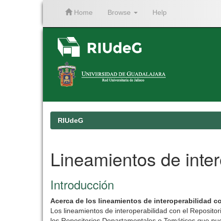
Home
Browse
Help
Skip
navigation
RIUdeG
Lineamientos de intero
Introducción
Acerca de los lineamientos de interoperabilidad co
Los lineamientos de interoperabilidad con el Repositor
los Repositorios Departamentales o Temáticos que pueda