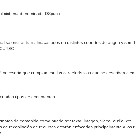
rá el sistema denominado DSpace.
nal se encuentran almacenados en distintos soportes de origen y son de 
RECURSO.
á necesario que cumplan con las características que se describen a co
minados tipos de documentos:
rmatos de contenido como puede ser texto, imagen, video, audio, etc.
os de recopilación de recursos estarán enfocados principalmente a los
s.