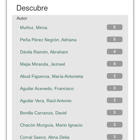
Descubre
Autor
Muñoz, Mirna
5
Peña Pérez Negrón, Adriana
5
Dávila Ramón, Abraham
4
Mejia Miranda, Jezreel
4
Abud Figueroa, María Antonieta
3
Aguilar Acevedo, Francisco
3
Aguilar Vera, Raúl Antonio
3
Bonilla Carranza, David
3
Chacón Murguía, Mario Ignacio
3
Corral Saenz, Alma Delia
3