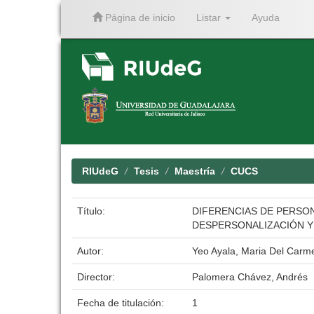
Página de inicio
Listar
Ayuda
Skip
navigation
RIUdeG
Tesis
Maestría
CUCS
Título:
DIFERENCIAS DE PERSON
DESPERSONALIZACIÓN Y
Autor:
Yeo Ayala, Maria Del Carm
Director:
Palomera Chávez, Andrés
Fecha de titulación:
1