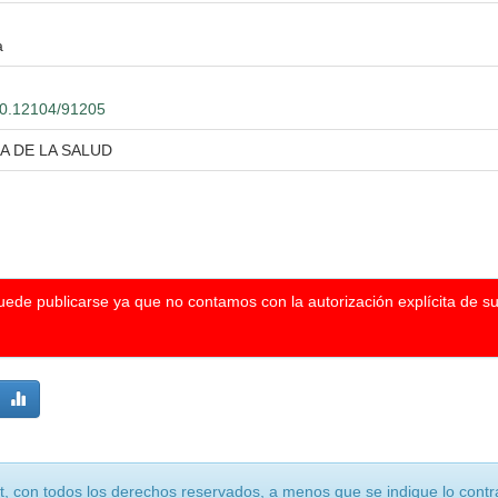
a
500.12104/91205
A DE LA SALUD
puede publicarse ya que no contamos con la autorización explícita de s
, con todos los derechos reservados, a menos que se indique lo contra