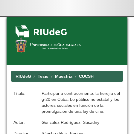
Skip
navigation
RIUdeG
Tesis
Maestría
CUCSH
Título:
Participar a contracorriente: la herejía del
g-20 en Cuba. Lo público no estatal y los
actores sociales en función de la
promulgación de una ley de cine.
Autor:
González Rodríguez, Susadny
Director:
Sánchez Ruiz, Enrique