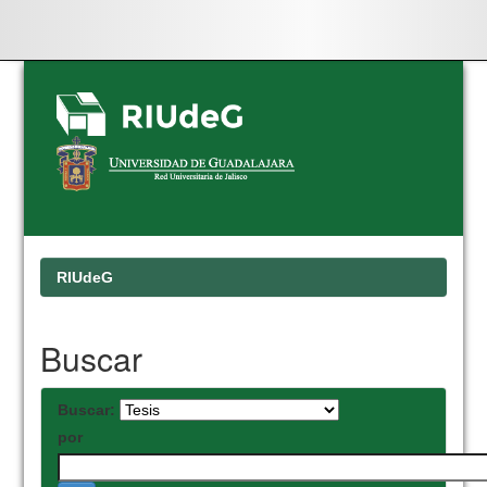
Skip
navigation
RIUdeG
Buscar
Buscar:
por