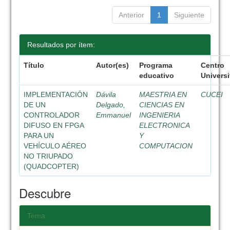
Anterior
1
Siguiente
Resultados por ítem:
Título
Autor(es)
Programa
Centro
educativo
Universi
IMPLEMENTACIÓN
Dávila
MAESTRIA EN
CUCEI
DE UN
Delgado,
CIENCIAS EN
CONTROLADOR
Emmanuel
INGENIERIA
DIFUSO EN FPGA
ELECTRONICA
PARA UN
Y
VEHÍCULO AÉREO
COMPUTACION
NO TRIUPADO
(QUADCOPTER)
Descubre
Tema