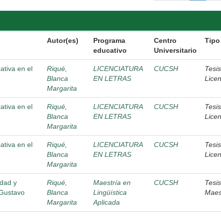
Autor(es)
Programa
Centro
Tipo
educativo
Universitario
ativa en el
Riqué,
LICENCIATURA
CUCSH
Tesi
Blanca
EN LETRAS
Licen
Margarita
ativa en el
Riqué,
LICENCIATURA
CUCSH
Tesi
Blanca
EN LETRAS
Licen
Margarita
ativa en el
Riqué,
LICENCIATURA
CUCSH
Tesi
Blanca
EN LETRAS
Licen
Margarita
idad y
Riqué,
Maestría en
CUCSH
Tesi
 Gustavo
Blanca
Lingüística
Maes
Margarita
Aplicada