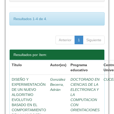
Resultados 1-4 de 4.
Anterior
1
Siguiente
Resultados por ítem:
Título
Autor(es)
Programa
Centr
educativo
Univer
DISEÑO Y
González
DOCTORADO EN
CUCE
EXPERIMENTACIÓN
Becerra,
CIENCIAS DE LA
DE UN NUEVO
Adrián
ELECTRONICA Y
ALGORITMO
LA
EVOLUTIVO
COMPUTACION
BASADO EN EL
CON
COMPORTAMIENTO
ORIENTACIONES