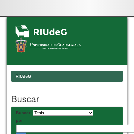
Skip
navigation
RIUdeG
Buscar
Buscar:
por