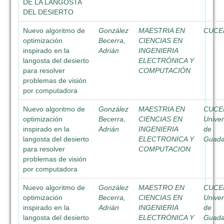
DE LA LANGOSTA
DEL DESIERTO
Nuevo algoritmo de
González
MAESTRIA EN
CUCE
optimización
Becerra,
CIENCIAS EN
inspirado en la
Adrián
INGENIERIA
langosta del desierto
ELECTRÓNICA Y
para resolver
COMPUTACIÓN
problemas de visión
por computadora
Nuevo algoritmo de
González
MAESTRIA EN
CUCE
optimización
Becerra,
CIENCIAS EN
Unive
inspirado en la
Adrián
INGENIERIA
de
langosta del desierto
ELECTRONICA Y
Guada
para resolver
COMPUTACION
problemas de visión
por computadora
Nuevo algoritmo de
González
MAESTRO EN
CUCE
optimización
Becerra,
CIENCIAS EN
Unive
inspirado en la
Adrián
INGENIERIA
de
langosta del desierto
ELECTRÓNICA Y
Guada